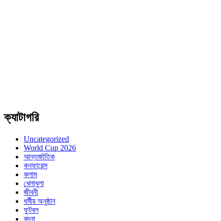
ক্যাটাগরি
Uncategorized
World Cup 2026
আন্তর্জাতিক
কনফারেন্স
কলাম
খেলাধুলা
জীবনী
ধর্মীয় অনুষ্ঠান
ফুটবল
বন্দনা