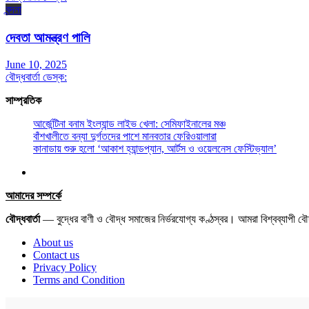
বন্দনা
দেবতা আমন্ত্রণ পালি
June 10, 2025
বৌদ্ধবার্তা ডেস্ক:
সাম্প্রতিক
আর্জেন্টিনা বনাম ইংল্যান্ড লাইভ খেলা: সেমিফাইনালের মঞ্চ
বাঁশখালীতে বন্যা দুর্গতদের পাশে মানবতার ফেরিওয়ালারা
কানাডায় শুরু হলো ‘আকাশ হ্যান্ডপ্যান, আর্টস ও ওয়েলনেস ফেস্টিভ্যাল’
আমাদের সম্পর্কে
বৌদ্ধবার্তা
— বুদ্ধের বাণী ও বৌদ্ধ সমাজের নির্ভরযোগ্য কণ্ঠস্বর। আমরা বিশ্বব্যাপী 
About us
Contact us
Privacy Policy
Terms and Condition