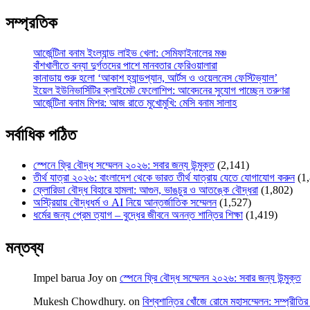
সম্প্রতিক
আর্জেন্টিনা বনাম ইংল্যান্ড লাইভ খেলা: সেমিফাইনালের মঞ্চ
বাঁশখালীতে বন্যা দুর্গতদের পাশে মানবতার ফেরিওয়ালারা
কানাডায় শুরু হলো ‘আকাশ হ্যান্ডপ্যান, আর্টস ও ওয়েলনেস ফেস্টিভ্যাল’
ইয়েল ইউনিভার্সিটির ক্লাইমেট ফেলোশিপ: আবেদনের সুযোগ পাচ্ছেন তরুণরা
আর্জেন্টিনা বনাম মিশর: আজ রাতে মুখোমুখি: মেসি বনাম সালাহ
সর্বাধিক পঠিত
স্পেনে ফ্রি বৌদ্ধ সম্মেলন ২০২৬: সবার জন্য উন্মুক্ত
(2,141)
তীর্থ যাত্রা ২০২৬: বাংলাদেশ থেকে ভারত তীর্থ যাত্রায় যেতে যোগাযোগ করুন
(1
ফ্লোরিডা বৌদ্ধ বিহারে হামলা: আগুন, ভাঙচুর ও আতঙ্কে বৌদ্ধরা
(1,802)
অস্ট্রিয়ায় বৌদ্ধধর্ম ও AI নিয়ে আন্তর্জাতিক সম্মেলন
(1,527)
ধর্মের জন্য প্রেম ত্যাগ – বুদ্ধের জীবনে অনন্ত শান্তির শিক্ষা
(1,419)
মন্তব্য
Impel barua Joy
on
স্পেনে ফ্রি বৌদ্ধ সম্মেলন ২০২৬: সবার জন্য উন্মুক্ত
Mukesh Chowdhury.
on
বিশ্বশান্তির খোঁজে রোমে মহাসম্মেলন: সম্প্রীতির 