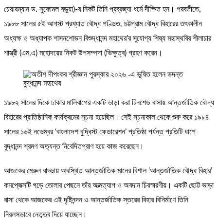
চেয়ারম্যান ড. সুকোমল বড়ুয়া)-র নিকট তিনি প্রব্রজ্যা ধর্মে দীক্ষিত হন। পরবর্তীতে,
১৯৮৮ সালের ৫ই আগস্ট প্রখ্যাত বৌদ্ধ পণ্ডিত, চট্টগ্রাম বৌদ্ধ বিহারের তৎকালীন
অধ্যক্ষ ও অধ্যাপক শাসনশোভন বিশুদ্ধানন্দ মহাথের’র সুযোগ্য শিষ্য মহাস্থবির শীলাচার
শাস্ত্রী (এম.এ) মহোদয়ের নিকট উপসম্পদা (ভিক্ষুত্ব) গ্রহণ করেন।
১৯৮২ সালের দিকে ঢাকার মালিবাগের একটি ভাড়া করা টিনশেড বাসায় আন্তর্জাতিক বৌদ্ধ
বিহারের প্রাতিষ্ঠানিক কার্যক্রমের সূচনা হয়েছিল। সেই সূচনাকাল থেকে শুরু করে ১৯৮৪
সালের ১৬ই নভেম্বর ‘বাংলাদেশ বুদ্ধিস্ট ফেডারেশন’ প্রতিষ্ঠা পর্যন্ত প্রতিটি ধাপে
বুদ্ধানন্দ শ্রমণ অত্যন্ত নিবেদিতপ্রাণ হয়ে কাজ করেছেন।
আজকের মেরুল বাড্ডায় অবস্থিত আন্তর্জাতিক মানের বিশাল ‘আন্তর্জাতিক বৌদ্ধ বিহার’
কমপ্লেক্সটি গড়ে তোলার পেছনে তাঁর আত্মত্যাগ ও অবদান চিরস্মরণীয়। একটি ছোট্ট ভাড়া
বাসা থেকে আজকের এই দৃষ্টিনন্দন ও আন্তর্জাতিক স্তরের বিহার বিনির্মাণে তিনি
নিরলসভাবে নেতৃত্ব দিয়ে যাচ্ছেন।