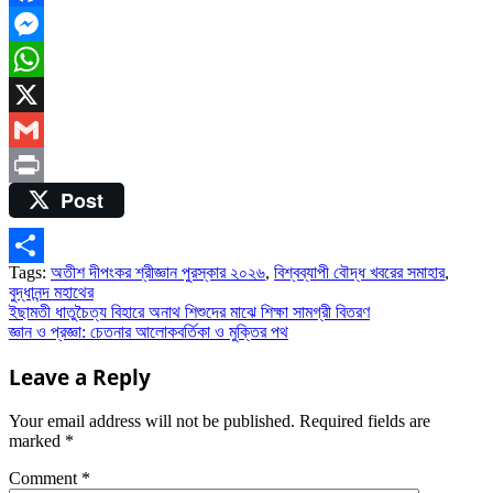
Facebook
Messenger
WhatsApp
X
Gmail
Post
Print
Tags:
অতীশ দীপংকর শ্রীজ্ঞান পুরস্কার ২০২৬
,
বিশ্বব্যাপী বৌদ্ধ খবরের সমাহার
,
Share
বুদ্ধানন্দ মহাথের
Post
ইছামতী ধাতুচৈত্য বিহারে অনাথ শিশুদের মাঝে শিক্ষা সামগ্রী বিতরণ
জ্ঞান ও প্রজ্ঞা: চেতনার আলোকবর্তিকা ও মুক্তির পথ
navigation
Leave a Reply
Your email address will not be published.
Required fields are
marked
*
Comment
*