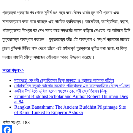
প্রব্রজ্যা গ্রহণের পর থেকে সুদীর্ঘ ৪৪ বছর ধরে বৌদ্ধ ধর্মের মূল বাণী প্রচার এবং
মানবকল্যাণে কাজ করে যাচ্ছেন এই সাংঘিক ব্যক্তিত্ব। আমেরিকা, অস্ট্রেলিয়া, ফ্রান্স,
থাইল্যান্ডসহ বিশ্বের বহু দেশ সফর করে সদ্ধর্মের আলো ছড়িয়ে দেওয়ার পর বর্তমানে তিনি
যুক্তরাজ্যে অবস্থান করছেন। যুক্তরাজ্যে তাঁর এই অবস্থান ও সদ্ধর্ম প্রচারের মাঝেই
লন্ডন বুড্ডিস্ট টিভির পক্ষ থেকে তাঁকে এই মর্যাদাপূর্ণ পুরস্কারে ভূষিত করা হলো, যা বিশ্ব
দরবারে বাঙালি বৌদ্ধ সমাজের গৌরবকে আরও উজ্জ্বল করেছে।
:
আরো পড়ুন>>
অতীশ
মহাথেরো কে শ্রী জ্যোতিসেন ভিক্ষু মানবতা ও প্রজ্ঞার আলোক বর্তিকা
দীপংকর
সোনাকান্তি বড়ুয়া: আলোর সন্ধ্যানে পরিব্রাজক এক আন্তর্জাতিক বৌদ্ধ পণ্ডিত
শ্রীজ্ঞান
কর্মবীর উপাধিতে ভূষিত হলেন মহাথের কে. শ্রী জ্যোতিসেন ভিক্ষু
পুরস্কার
Eminent Buddhist Scholar and Author Robert Thurman Dies
২০২৬
at 84
-এ
Rangkut Banashram: The Ancient Buddhist Pilgrimage Site
ভূষিত
of Ramu Linked to Emperor Ashoka
হলেন
ভদন্ত
পাঠক সংখ্যা:
183
বুদ্ধানন্দ
মহাথের