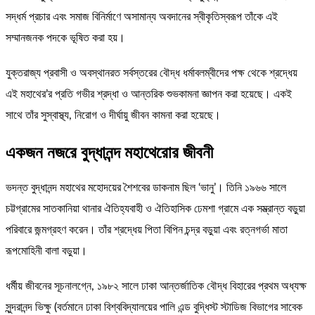
সদ্ধর্ম প্রচার এবং সমাজ বিনির্মাণে অসামান্য অবদানের স্বীকৃতিস্বরূপ তাঁকে এই
সম্মানজনক পদকে ভূষিত করা হয়।
যুক্তরাজ্য প্রবাসী ও অবস্থানরত সর্বস্তরের বৌদ্ধ ধর্মাবলম্বীদের পক্ষ থেকে শ্রদ্ধেয়
এই মহাথের’র প্রতি গভীর শ্রদ্ধা ও আন্তরিক শুভকামনা জ্ঞাপন করা হয়েছে। একই
সাথে তাঁর সুস্বাস্থ্য, নিরোগ ও দীর্ঘায়ু জীবন কামনা করা হয়েছে।
একজন নজরে বুদ্ধানন্দ মহাথেরোর জীবনী
ভদন্ত বুদ্ধানন্দ মহাথের মহোদয়ের শৈশবের ডাকনাম ছিল ‘ভানু’। তিনি ১৯৬৬ সালে
চট্টগ্রামের সাতকানিয়া থানার ঐতিহ্যবাহী ও ঐতিহাসিক ঢেমশা গ্রামে এক সম্ভ্রান্ত বড়ুয়া
পরিবারে জন্মগ্রহণ করেন। তাঁর শ্রদ্ধেয় পিতা বিপিন চন্দ্র বড়ুয়া এবং রত্নগর্ভা মাতা
রূপমোহিনী বালা বড়ুয়া।
ধর্মীয় জীবনের সূচনালগ্নে, ১৯৮২ সালে ঢাকা আন্তর্জাতিক বৌদ্ধ বিহারের প্রথম অধ্যক্ষ
সুন্দরানন্দ ভিক্ষু (বর্তমানে ঢাকা বিশ্ববিদ্যালয়ের পালি এন্ড বুদ্ধিস্ট স্টাডিজ বিভাগের সাবেক