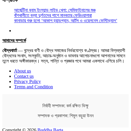
সাম্প্রতিক
আর্জেন্টিনা বনাম ইংল্যান্ড লাইভ খেলা: সেমিফাইনালের মঞ্চ
বাঁশখালীতে বন্যা দুর্গতদের পাশে মানবতার ফেরিওয়ালারা
কানাডায় শুরু হলো ‘আকাশ হ্যান্ডপ্যান, আর্টস ও ওয়েলনেস ফেস্টিভ্যাল’
আমাদের সম্পর্কে
বৌদ্ধবার্তা
— বুদ্ধের বাণী ও বৌদ্ধ সমাজের নির্ভরযোগ্য কণ্ঠস্বর। আমরা বিশ্বব্যাপী
বৌদ্ধদের সংবাদ, সংস্কৃতি, আচার-অনুষ্ঠান ও ভাবনার আলোচনাগুলো আপনাদের সামনে
তুলে ধরতে অঙ্গীকারবদ্ধ। সত্য, শান্তি ও প্রজ্ঞার পথে আমরা একসাথে এগিয়ে চলি।
About us
Contact us
Privacy Policy
Terms and Condition
নির্বাহী সম্পাদক: কর্ম রক্ষিত ভিক্ষু
সম্পাদক ও প্রকাশক: শিমুল বড়ুয়া উনন
Copyright © 2026
Buddha Barta