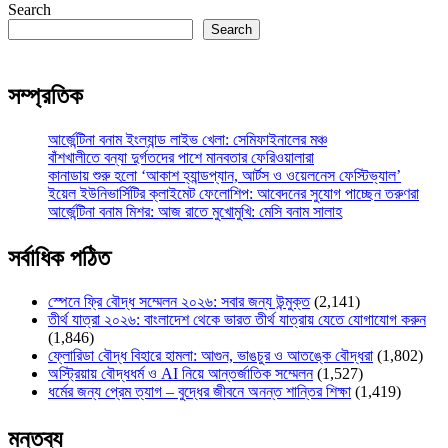
Search
Search
সম্প্রতিক
আর্জেন্টিনা বনাম ইংল্যান্ড লাইভ খেলা: সেমিফাইনালের মঞ্চ
বাঁশখালীতে বন্যা দুর্গতদের পাশে মানবতার ফেরিওয়ালারা
কানাডায় শুরু হলো ‘আকাশ হ্যান্ডপ্যান, আর্টস ও ওয়েলনেস ফেস্টিভ্যাল’
ইয়েল ইউনিভার্সিটির ক্লাইমেট ফেলোশিপ: আবেদনের সুযোগ পাচ্ছেন তরুণরা
আর্জেন্টিনা বনাম মিশর: আজ রাতে মুখোমুখি: মেসি বনাম সালাহ
সর্বাধিক পঠিত
স্পেনে ফ্রি বৌদ্ধ সম্মেলন ২০২৬: সবার জন্য উন্মুক্ত
(2,141)
তীর্থ যাত্রা ২০২৬: বাংলাদেশ থেকে ভারত তীর্থ যাত্রায় যেতে যোগাযোগ করুন
(1,846)
ফ্লোরিডা বৌদ্ধ বিহারে হামলা: আগুন, ভাঙচুর ও আতঙ্কে বৌদ্ধরা
(1,802)
অস্ট্রিয়ায় বৌদ্ধধর্ম ও AI নিয়ে আন্তর্জাতিক সম্মেলন
(1,527)
ধর্মের জন্য প্রেম ত্যাগ – বুদ্ধের জীবনে অনন্ত শান্তির শিক্ষা
(1,419)
মন্তব্য