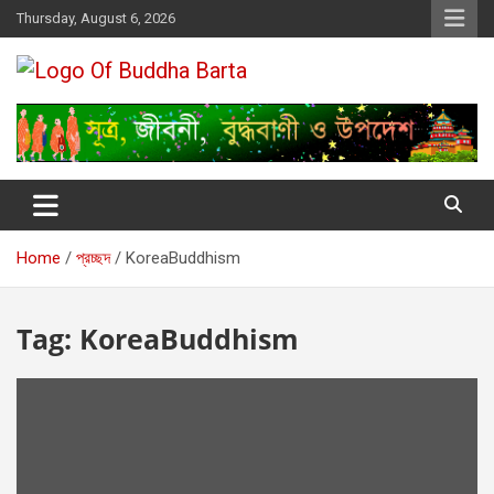
Skip
Thursday, August 6, 2026
to
content
Buddha Barta
World wide Buddhist News
Home
প্রচ্ছদ
KoreaBuddhism
Tag:
KoreaBuddhism