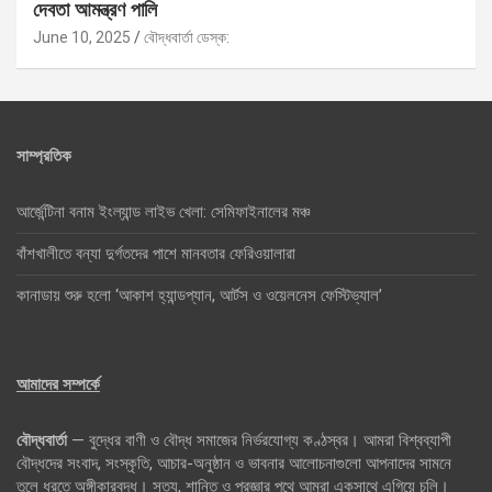
দেবতা আমন্ত্রণ পালি
June 10, 2025
বৌদ্ধবার্তা ডেস্ক:
সাম্প্রতিক
আর্জেন্টিনা বনাম ইংল্যান্ড লাইভ খেলা: সেমিফাইনালের মঞ্চ
বাঁশখালীতে বন্যা দুর্গতদের পাশে মানবতার ফেরিওয়ালারা
কানাডায় শুরু হলো ‘আকাশ হ্যান্ডপ্যান, আর্টস ও ওয়েলনেস ফেস্টিভ্যাল’
আমাদের সম্পর্কে
বৌদ্ধবার্তা
— বুদ্ধের বাণী ও বৌদ্ধ সমাজের নির্ভরযোগ্য কণ্ঠস্বর। আমরা বিশ্বব্যাপী
বৌদ্ধদের সংবাদ, সংস্কৃতি, আচার-অনুষ্ঠান ও ভাবনার আলোচনাগুলো আপনাদের সামনে
তুলে ধরতে অঙ্গীকারবদ্ধ। সত্য, শান্তি ও প্রজ্ঞার পথে আমরা একসাথে এগিয়ে চলি।