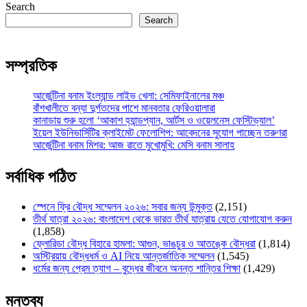
Search
Search
সম্প্রতিক
আর্জেন্টিনা বনাম ইংল্যান্ড লাইভ খেলা: সেমিফাইনালের মঞ্চ
বাঁশখালীতে বন্যা দুর্গতদের পাশে মানবতার ফেরিওয়ালারা
কানাডায় শুরু হলো ‘আকাশ হ্যান্ডপ্যান, আর্টস ও ওয়েলনেস ফেস্টিভ্যাল’
ইয়েল ইউনিভার্সিটির ক্লাইমেট ফেলোশিপ: আবেদনের সুযোগ পাচ্ছেন তরুণরা
আর্জেন্টিনা বনাম মিশর: আজ রাতে মুখোমুখি: মেসি বনাম সালাহ
সর্বাধিক পঠিত
স্পেনে ফ্রি বৌদ্ধ সম্মেলন ২০২৬: সবার জন্য উন্মুক্ত
(2,151)
তীর্থ যাত্রা ২০২৬: বাংলাদেশ থেকে ভারত তীর্থ যাত্রায় যেতে যোগাযোগ করুন
(1,858)
ফ্লোরিডা বৌদ্ধ বিহারে হামলা: আগুন, ভাঙচুর ও আতঙ্কে বৌদ্ধরা
(1,814)
অস্ট্রিয়ায় বৌদ্ধধর্ম ও AI নিয়ে আন্তর্জাতিক সম্মেলন
(1,545)
ধর্মের জন্য প্রেম ত্যাগ – বুদ্ধের জীবনে অনন্ত শান্তির শিক্ষা
(1,429)
মন্তব্য