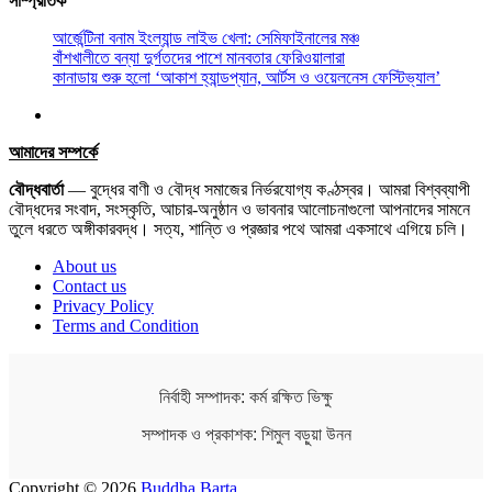
সাম্প্রতিক
আর্জেন্টিনা বনাম ইংল্যান্ড লাইভ খেলা: সেমিফাইনালের মঞ্চ
বাঁশখালীতে বন্যা দুর্গতদের পাশে মানবতার ফেরিওয়ালারা
কানাডায় শুরু হলো ‘আকাশ হ্যান্ডপ্যান, আর্টস ও ওয়েলনেস ফেস্টিভ্যাল’
আমাদের সম্পর্কে
বৌদ্ধবার্তা
— বুদ্ধের বাণী ও বৌদ্ধ সমাজের নির্ভরযোগ্য কণ্ঠস্বর। আমরা বিশ্বব্যাপী
বৌদ্ধদের সংবাদ, সংস্কৃতি, আচার-অনুষ্ঠান ও ভাবনার আলোচনাগুলো আপনাদের সামনে
তুলে ধরতে অঙ্গীকারবদ্ধ। সত্য, শান্তি ও প্রজ্ঞার পথে আমরা একসাথে এগিয়ে চলি।
About us
Contact us
Privacy Policy
Terms and Condition
নির্বাহী সম্পাদক: কর্ম রক্ষিত ভিক্ষু
সম্পাদক ও প্রকাশক: শিমুল বড়ুয়া উনন
Copyright © 2026
Buddha Barta