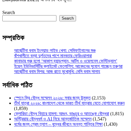
Search
Search
সম্প্রতিক
আর্জেন্টিনা বনাম ইংল্যান্ড লাইভ খেলা: সেমিফাইনালের মঞ্চ
বাঁশখালীতে বন্যা দুর্গতদের পাশে মানবতার ফেরিওয়ালারা
কানাডায় শুরু হলো ‘আকাশ হ্যান্ডপ্যান, আর্টস ও ওয়েলনেস ফেস্টিভ্যাল’
ইয়েল ইউনিভার্সিটির ক্লাইমেট ফেলোশিপ: আবেদনের সুযোগ পাচ্ছেন তরুণরা
আর্জেন্টিনা বনাম মিশর: আজ রাতে মুখোমুখি: মেসি বনাম সালাহ
সর্বাধিক পঠিত
স্পেনে ফ্রি বৌদ্ধ সম্মেলন ২০২৬: সবার জন্য উন্মুক্ত
(2,153)
তীর্থ যাত্রা ২০২৬: বাংলাদেশ থেকে ভারত তীর্থ যাত্রায় যেতে যোগাযোগ করুন
(1,859)
ফ্লোরিডা বৌদ্ধ বিহারে হামলা: আগুন, ভাঙচুর ও আতঙ্কে বৌদ্ধরা
(1,815)
অস্ট্রিয়ায় বৌদ্ধধর্ম ও AI নিয়ে আন্তর্জাতিক সম্মেলন
(1,547)
ধর্মের জন্য প্রেম ত্যাগ – বুদ্ধের জীবনে অনন্ত শান্তির শিক্ষা
(1,430)