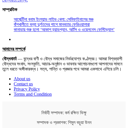
সাম্প্রতিক
আর্জেন্টিনা বনাম ইংল্যান্ড লাইভ খেলা: সেমিফাইনালের মঞ্চ
বাঁশখালীতে বন্যা দুর্গতদের পাশে মানবতার ফেরিওয়ালারা
কানাডায় শুরু হলো ‘আকাশ হ্যান্ডপ্যান, আর্টস ও ওয়েলনেস ফেস্টিভ্যাল’
আমাদের সম্পর্কে
বৌদ্ধবার্তা
— বুদ্ধের বাণী ও বৌদ্ধ সমাজের নির্ভরযোগ্য কণ্ঠস্বর। আমরা বিশ্বব্যাপী
বৌদ্ধদের সংবাদ, সংস্কৃতি, আচার-অনুষ্ঠান ও ভাবনার আলোচনাগুলো আপনাদের সামনে
তুলে ধরতে অঙ্গীকারবদ্ধ। সত্য, শান্তি ও প্রজ্ঞার পথে আমরা একসাথে এগিয়ে চলি।
About us
Contact us
Privacy Policy
Terms and Condition
নির্বাহী সম্পাদক: কর্ম রক্ষিত ভিক্ষু
সম্পাদক ও প্রকাশক: শিমুল বড়ুয়া উনন