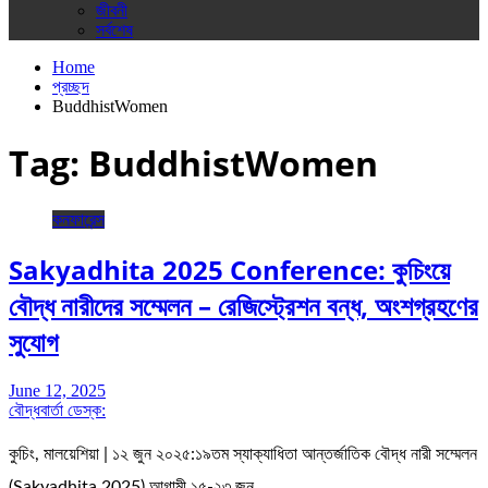
জীবনী
সর্বশেষ
Home
প্রচ্ছদ
BuddhistWomen
Tag:
BuddhistWomen
কনফারেন্স
Sakyadhita 2025 Conference: কুচিংয়ে
বৌদ্ধ নারীদের সম্মেলন – রেজিস্ট্রেশন বন্ধ, অংশগ্রহণের
সুযোগ
June 12, 2025
বৌদ্ধবার্তা ডেস্ক:
কুচিং, মালয়েশিয়া | ১২ জুন ২০২৫:১৯তম স্যাক্যাধিতা আন্তর্জাতিক বৌদ্ধ নারী সম্মেলন
(Sakyadhita 2025) আগামী ১৫-২৩ জুন…