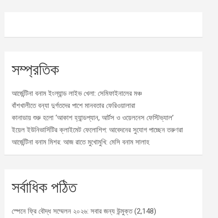
সম্প্রতিক
আর্জেন্টিনা বনাম ইংল্যান্ড লাইভ খেলা: সেমিফাইনালের মঞ্চ
বাঁশখালীতে বন্যা দুর্গতদের পাশে মানবতার ফেরিওয়ালারা
কানাডায় শুরু হলো ‘আকাশ হ্যান্ডপ্যান, আর্টস ও ওয়েলনেস ফেস্টিভ্যাল’
ইয়েল ইউনিভার্সিটির ক্লাইমেট ফেলোশিপ: আবেদনের সুযোগ পাচ্ছেন তরুণরা
আর্জেন্টিনা বনাম মিশর: আজ রাতে মুখোমুখি: মেসি বনাম সালাহ
সর্বাধিক পঠিত
স্পেনে ফ্রি বৌদ্ধ সম্মেলন ২০২৬: সবার জন্য উন্মুক্ত
(2,148)