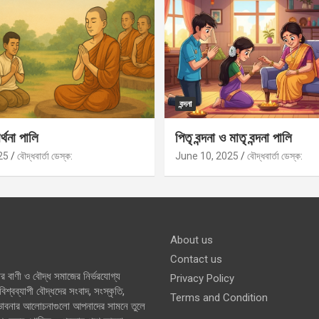
বন্দনা
র্থনা পালি
পিতৃ বন্দনা ও মাতৃ বন্দনা পালি
25
বৌদ্ধবার্তা ডেস্ক:
June 10, 2025
বৌদ্ধবার্তা ডেস্ক:
About us
Contact us
র বাণী ও বৌদ্ধ সমাজের নির্ভরযোগ্য
Privacy Policy
শ্বব্যাপী বৌদ্ধদের সংবাদ, সংস্কৃতি,
Terms and Condition
 ভাবনার আলোচনাগুলো আপনাদের সামনে তুলে