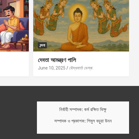
বন্দনা
দেবতা আমন্ত্রণ পালি
June 10, 2025
বৌদ্ধবার্তা ডেস্ক:
নির্বাহী সম্পাদক: কর্ম রক্ষিত ভিক্ষু
সম্পাদক ও প্রকাশক: শিমুল বড়ুয়া উনন