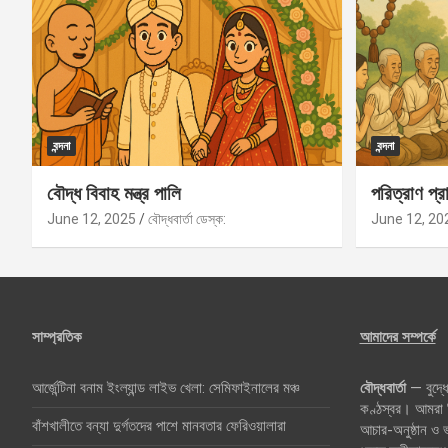
বন্দনা
বন্দনা
বৌদ্ধ বিবাহ মন্ত্র পালি
পরিত্রাণ প্রা
June 12, 2025
বৌদ্ধবার্তা ডেস্ক:
June 12, 20
সাম্প্রতিক
আমাদের সম্পর্কে
আর্জেন্টিনা বনাম ইংল্যান্ড লাইভ খেলা: সেমিফাইনালের মঞ্চ
বৌদ্ধবার্তা
— বুদ্ধে
কণ্ঠস্বর। আমরা বি
বাঁশখালীতে বন্যা দুর্গতদের পাশে মানবতার ফেরিওয়ালারা
আচার-অনুষ্ঠান ও