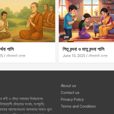
বন্দনা
র্থনা পালি
পিতৃ বন্দনা ও মাতৃ বন্দনা পালি
25
বৌদ্ধবার্তা ডেস্ক:
June 10, 2025
বৌদ্ধবার্তা ডেস্ক:
About us
Contact us
র বাণী ও বৌদ্ধ সমাজের নির্ভরযোগ্য
Privacy Policy
শ্বব্যাপী বৌদ্ধদের সংবাদ, সংস্কৃতি,
Terms and Condition
 ভাবনার আলোচনাগুলো আপনাদের সামনে তুলে