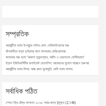
সম্প্রতিক
আর্জেন্টিনা বনাম ইংল্যান্ড লাইভ খেলা: সেমিফাইনালের মঞ্চ
বাঁশখালীতে বন্যা দুর্গতদের পাশে মানবতার ফেরিওয়ালারা
কানাডায় শুরু হলো ‘আকাশ হ্যান্ডপ্যান, আর্টস ও ওয়েলনেস ফেস্টিভ্যাল’
ইয়েল ইউনিভার্সিটির ক্লাইমেট ফেলোশিপ: আবেদনের সুযোগ পাচ্ছেন তরুণরা
আর্জেন্টিনা বনাম মিশর: আজ রাতে মুখোমুখি: মেসি বনাম সালাহ
সর্বাধিক পঠিত
স্পেনে ফ্রি বৌদ্ধ সম্মেলন ২০২৬: সবার জন্য উন্মুক্ত
(2,148)