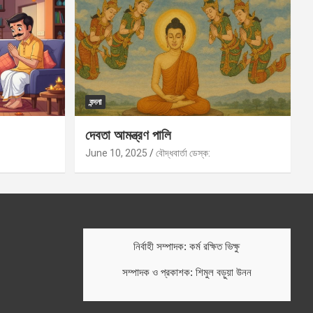
বন্দনা
দেবতা আমন্ত্রণ পালি
June 10, 2025
বৌদ্ধবার্তা ডেস্ক:
নির্বাহী সম্পাদক: কর্ম রক্ষিত ভিক্ষু
সম্পাদক ও প্রকাশক: শিমুল বড়ুয়া উনন