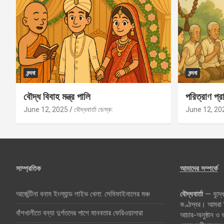
বন্দনা
বন্দনা
বৌদ্ধ বিবাহ মন্ত্র পালি
পরিত্রাণ প্রা
June 12, 2025
বৌদ্ধবার্তা ডেস্ক:
June 12, 20
সাম্প্রতিক
আমাদের সম্পর্কে
আর্জেন্টিনা বনাম ইংল্যান্ড লাইভ খেলা: সেমিফাইনালের মঞ্চ
বৌদ্ধবার্তা
— বুদ্ধে
কণ্ঠস্বর। আমরা বি
বাঁশখালীতে বন্যা দুর্গতদের পাশে মানবতার ফেরিওয়ালারা
আচার-অনুষ্ঠান ও