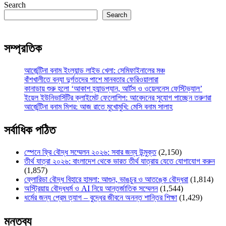
Search
Search
সম্প্রতিক
আর্জেন্টিনা বনাম ইংল্যান্ড লাইভ খেলা: সেমিফাইনালের মঞ্চ
বাঁশখালীতে বন্যা দুর্গতদের পাশে মানবতার ফেরিওয়ালারা
কানাডায় শুরু হলো ‘আকাশ হ্যান্ডপ্যান, আর্টস ও ওয়েলনেস ফেস্টিভ্যাল’
ইয়েল ইউনিভার্সিটির ক্লাইমেট ফেলোশিপ: আবেদনের সুযোগ পাচ্ছেন তরুণরা
আর্জেন্টিনা বনাম মিশর: আজ রাতে মুখোমুখি: মেসি বনাম সালাহ
সর্বাধিক পঠিত
স্পেনে ফ্রি বৌদ্ধ সম্মেলন ২০২৬: সবার জন্য উন্মুক্ত
(2,150)
তীর্থ যাত্রা ২০২৬: বাংলাদেশ থেকে ভারত তীর্থ যাত্রায় যেতে যোগাযোগ করুন
(1,857)
ফ্লোরিডা বৌদ্ধ বিহারে হামলা: আগুন, ভাঙচুর ও আতঙ্কে বৌদ্ধরা
(1,814)
অস্ট্রিয়ায় বৌদ্ধধর্ম ও AI নিয়ে আন্তর্জাতিক সম্মেলন
(1,544)
ধর্মের জন্য প্রেম ত্যাগ – বুদ্ধের জীবনে অনন্ত শান্তির শিক্ষা
(1,429)
মন্তব্য