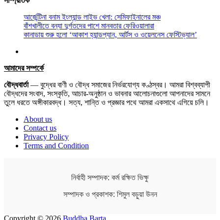
সাম্প্রতিক
আর্জেন্টিনা বনাম ইংল্যান্ড লাইভ খেলা: সেমিফাইনালের মঞ্চ
বাঁশখালীতে বন্যা দুর্গতদের পাশে মানবতার ফেরিওয়ালারা
কানাডায় শুরু হলো ‘আকাশ হ্যান্ডপ্যান, আর্টস ও ওয়েলনেস ফেস্টিভ্যাল’
আমাদের সম্পর্কে
বৌদ্ধবার্তা
— বুদ্ধের বাণী ও বৌদ্ধ সমাজের নির্ভরযোগ্য কণ্ঠস্বর। আমরা বিশ্বব্যাপী
বৌদ্ধদের সংবাদ, সংস্কৃতি, আচার-অনুষ্ঠান ও ভাবনার আলোচনাগুলো আপনাদের সামনে
তুলে ধরতে অঙ্গীকারবদ্ধ। সত্য, শান্তি ও প্রজ্ঞার পথে আমরা একসাথে এগিয়ে চলি।
About us
Contact us
Privacy Policy
Terms and Condition
নির্বাহী সম্পাদক: কর্ম রক্ষিত ভিক্ষু
সম্পাদক ও প্রকাশক: শিমুল বড়ুয়া উনন
Copyright © 2026
Buddha Barta