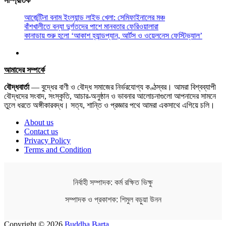
সাম্প্রতিক
আর্জেন্টিনা বনাম ইংল্যান্ড লাইভ খেলা: সেমিফাইনালের মঞ্চ
বাঁশখালীতে বন্যা দুর্গতদের পাশে মানবতার ফেরিওয়ালারা
কানাডায় শুরু হলো ‘আকাশ হ্যান্ডপ্যান, আর্টস ও ওয়েলনেস ফেস্টিভ্যাল’
আমাদের সম্পর্কে
বৌদ্ধবার্তা
— বুদ্ধের বাণী ও বৌদ্ধ সমাজের নির্ভরযোগ্য কণ্ঠস্বর। আমরা বিশ্বব্যাপী
বৌদ্ধদের সংবাদ, সংস্কৃতি, আচার-অনুষ্ঠান ও ভাবনার আলোচনাগুলো আপনাদের সামনে
তুলে ধরতে অঙ্গীকারবদ্ধ। সত্য, শান্তি ও প্রজ্ঞার পথে আমরা একসাথে এগিয়ে চলি।
About us
Contact us
Privacy Policy
Terms and Condition
নির্বাহী সম্পাদক: কর্ম রক্ষিত ভিক্ষু
সম্পাদক ও প্রকাশক: শিমুল বড়ুয়া উনন
Copyright © 2026
Buddha Barta