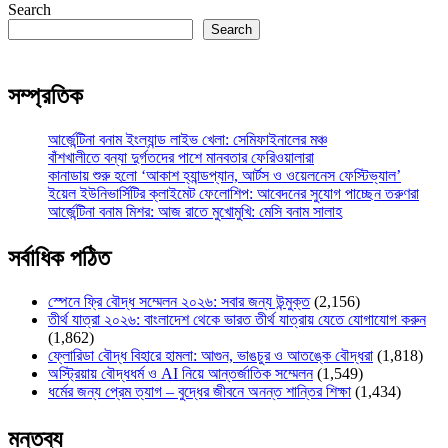
Search
Search
সম্প্রতিক
আর্জেন্টিনা বনাম ইংল্যান্ড লাইভ খেলা: সেমিফাইনালের মঞ্চ
বাঁশখালীতে বন্যা দুর্গতদের পাশে মানবতার ফেরিওয়ালারা
কানাডায় শুরু হলো ‘আকাশ হ্যান্ডপ্যান, আর্টস ও ওয়েলনেস ফেস্টিভ্যাল’
ইয়েল ইউনিভার্সিটির ক্লাইমেট ফেলোশিপ: আবেদনের সুযোগ পাচ্ছেন তরুণরা
আর্জেন্টিনা বনাম মিশর: আজ রাতে মুখোমুখি: মেসি বনাম সালাহ
সর্বাধিক পঠিত
স্পেনে ফ্রি বৌদ্ধ সম্মেলন ২০২৬: সবার জন্য উন্মুক্ত
(2,156)
তীর্থ যাত্রা ২০২৬: বাংলাদেশ থেকে ভারত তীর্থ যাত্রায় যেতে যোগাযোগ করুন
(1,862)
ফ্লোরিডা বৌদ্ধ বিহারে হামলা: আগুন, ভাঙচুর ও আতঙ্কে বৌদ্ধরা
(1,818)
অস্ট্রিয়ায় বৌদ্ধধর্ম ও AI নিয়ে আন্তর্জাতিক সম্মেলন
(1,549)
ধর্মের জন্য প্রেম ত্যাগ – বুদ্ধের জীবনে অনন্ত শান্তির শিক্ষা
(1,434)
মন্তব্য