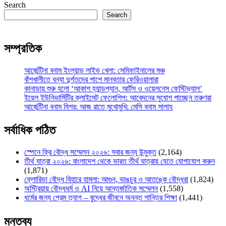
Search
Search
সম্প্রতিক
আর্জেন্টিনা বনাম ইংল্যান্ড লাইভ খেলা: সেমিফাইনালের মঞ্চ
বাঁশখালীতে বন্যা দুর্গতদের পাশে মানবতার ফেরিওয়ালারা
কানাডায় শুরু হলো ‘আকাশ হ্যান্ডপ্যান, আর্টস ও ওয়েলনেস ফেস্টিভ্যাল’
ইয়েল ইউনিভার্সিটির ক্লাইমেট ফেলোশিপ: আবেদনের সুযোগ পাচ্ছেন তরুণরা
আর্জেন্টিনা বনাম মিশর: আজ রাতে মুখোমুখি: মেসি বনাম সালাহ
সর্বাধিক পঠিত
স্পেনে ফ্রি বৌদ্ধ সম্মেলন ২০২৬: সবার জন্য উন্মুক্ত
(2,164)
তীর্থ যাত্রা ২০২৬: বাংলাদেশ থেকে ভারত তীর্থ যাত্রায় যেতে যোগাযোগ করুন
(1,871)
ফ্লোরিডা বৌদ্ধ বিহারে হামলা: আগুন, ভাঙচুর ও আতঙ্কে বৌদ্ধরা
(1,824)
অস্ট্রিয়ায় বৌদ্ধধর্ম ও AI নিয়ে আন্তর্জাতিক সম্মেলন
(1,558)
ধর্মের জন্য প্রেম ত্যাগ – বুদ্ধের জীবনে অনন্ত শান্তির শিক্ষা
(1,441)
মন্তব্য