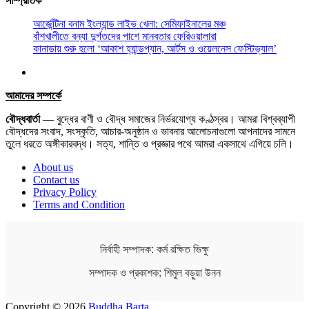
সাম্প্রতিক
আর্জেন্টিনা বনাম ইংল্যান্ড লাইভ খেলা: সেমিফাইনালের মঞ্চ
বাঁশখালীতে বন্যা দুর্গতদের পাশে মানবতার ফেরিওয়ালারা
কানাডায় শুরু হলো ‘আকাশ হ্যান্ডপ্যান, আর্টস ও ওয়েলনেস ফেস্টিভ্যাল’
আমাদের সম্পর্কে
বৌদ্ধবার্তা
— বুদ্ধের বাণী ও বৌদ্ধ সমাজের নির্ভরযোগ্য কণ্ঠস্বর। আমরা বিশ্বব্যাপী
বৌদ্ধদের সংবাদ, সংস্কৃতি, আচার-অনুষ্ঠান ও ভাবনার আলোচনাগুলো আপনাদের সামনে
তুলে ধরতে অঙ্গীকারবদ্ধ। সত্য, শান্তি ও প্রজ্ঞার পথে আমরা একসাথে এগিয়ে চলি।
About us
Contact us
Privacy Policy
Terms and Condition
নির্বাহী সম্পাদক: কর্ম রক্ষিত ভিক্ষু
সম্পাদক ও প্রকাশক: শিমুল বড়ুয়া উনন
Copyright © 2026
Buddha Barta