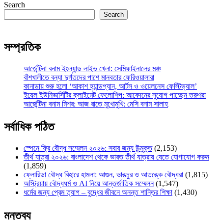
Search
Search
সম্প্রতিক
আর্জেন্টিনা বনাম ইংল্যান্ড লাইভ খেলা: সেমিফাইনালের মঞ্চ
বাঁশখালীতে বন্যা দুর্গতদের পাশে মানবতার ফেরিওয়ালারা
কানাডায় শুরু হলো ‘আকাশ হ্যান্ডপ্যান, আর্টস ও ওয়েলনেস ফেস্টিভ্যাল’
ইয়েল ইউনিভার্সিটির ক্লাইমেট ফেলোশিপ: আবেদনের সুযোগ পাচ্ছেন তরুণরা
আর্জেন্টিনা বনাম মিশর: আজ রাতে মুখোমুখি: মেসি বনাম সালাহ
সর্বাধিক পঠিত
স্পেনে ফ্রি বৌদ্ধ সম্মেলন ২০২৬: সবার জন্য উন্মুক্ত
(2,153)
তীর্থ যাত্রা ২০২৬: বাংলাদেশ থেকে ভারত তীর্থ যাত্রায় যেতে যোগাযোগ করুন
(1,859)
ফ্লোরিডা বৌদ্ধ বিহারে হামলা: আগুন, ভাঙচুর ও আতঙ্কে বৌদ্ধরা
(1,815)
অস্ট্রিয়ায় বৌদ্ধধর্ম ও AI নিয়ে আন্তর্জাতিক সম্মেলন
(1,547)
ধর্মের জন্য প্রেম ত্যাগ – বুদ্ধের জীবনে অনন্ত শান্তির শিক্ষা
(1,430)
মন্তব্য