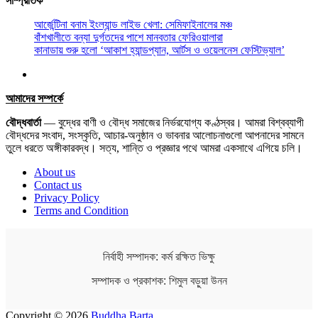
সাম্প্রতিক
আর্জেন্টিনা বনাম ইংল্যান্ড লাইভ খেলা: সেমিফাইনালের মঞ্চ
বাঁশখালীতে বন্যা দুর্গতদের পাশে মানবতার ফেরিওয়ালারা
কানাডায় শুরু হলো ‘আকাশ হ্যান্ডপ্যান, আর্টস ও ওয়েলনেস ফেস্টিভ্যাল’
আমাদের সম্পর্কে
বৌদ্ধবার্তা
— বুদ্ধের বাণী ও বৌদ্ধ সমাজের নির্ভরযোগ্য কণ্ঠস্বর। আমরা বিশ্বব্যাপী
বৌদ্ধদের সংবাদ, সংস্কৃতি, আচার-অনুষ্ঠান ও ভাবনার আলোচনাগুলো আপনাদের সামনে
তুলে ধরতে অঙ্গীকারবদ্ধ। সত্য, শান্তি ও প্রজ্ঞার পথে আমরা একসাথে এগিয়ে চলি।
About us
Contact us
Privacy Policy
Terms and Condition
নির্বাহী সম্পাদক: কর্ম রক্ষিত ভিক্ষু
সম্পাদক ও প্রকাশক: শিমুল বড়ুয়া উনন
Copyright © 2026
Buddha Barta