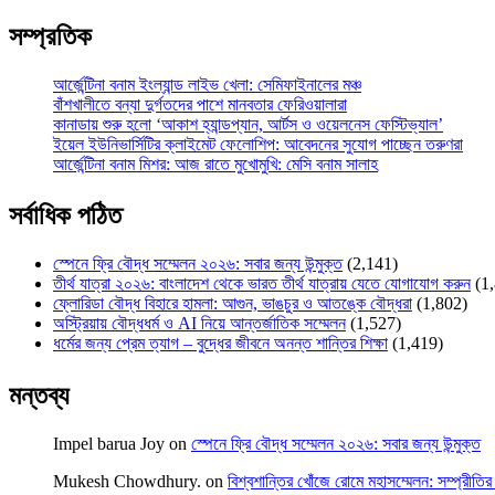
সম্প্রতিক
আর্জেন্টিনা বনাম ইংল্যান্ড লাইভ খেলা: সেমিফাইনালের মঞ্চ
বাঁশখালীতে বন্যা দুর্গতদের পাশে মানবতার ফেরিওয়ালারা
কানাডায় শুরু হলো ‘আকাশ হ্যান্ডপ্যান, আর্টস ও ওয়েলনেস ফেস্টিভ্যাল’
ইয়েল ইউনিভার্সিটির ক্লাইমেট ফেলোশিপ: আবেদনের সুযোগ পাচ্ছেন তরুণরা
আর্জেন্টিনা বনাম মিশর: আজ রাতে মুখোমুখি: মেসি বনাম সালাহ
সর্বাধিক পঠিত
স্পেনে ফ্রি বৌদ্ধ সম্মেলন ২০২৬: সবার জন্য উন্মুক্ত
(2,141)
তীর্থ যাত্রা ২০২৬: বাংলাদেশ থেকে ভারত তীর্থ যাত্রায় যেতে যোগাযোগ করুন
(1
ফ্লোরিডা বৌদ্ধ বিহারে হামলা: আগুন, ভাঙচুর ও আতঙ্কে বৌদ্ধরা
(1,802)
অস্ট্রিয়ায় বৌদ্ধধর্ম ও AI নিয়ে আন্তর্জাতিক সম্মেলন
(1,527)
ধর্মের জন্য প্রেম ত্যাগ – বুদ্ধের জীবনে অনন্ত শান্তির শিক্ষা
(1,419)
মন্তব্য
Impel barua Joy
on
স্পেনে ফ্রি বৌদ্ধ সম্মেলন ২০২৬: সবার জন্য উন্মুক্ত
Mukesh Chowdhury.
on
বিশ্বশান্তির খোঁজে রোমে মহাসম্মেলন: সম্প্রীতির 