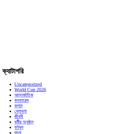
ক্যাটাগরি
Uncategorized
World Cup 2026
আন্তর্জাতিক
কনফারেন্স
কলাম
খেলাধুলা
জীবনী
ধর্মীয় অনুষ্ঠান
ফুটবল
বন্দনা