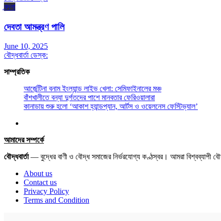
বন্দনা
দেবতা আমন্ত্রণ পালি
June 10, 2025
বৌদ্ধবার্তা ডেস্ক:
সাম্প্রতিক
আর্জেন্টিনা বনাম ইংল্যান্ড লাইভ খেলা: সেমিফাইনালের মঞ্চ
বাঁশখালীতে বন্যা দুর্গতদের পাশে মানবতার ফেরিওয়ালারা
কানাডায় শুরু হলো ‘আকাশ হ্যান্ডপ্যান, আর্টস ও ওয়েলনেস ফেস্টিভ্যাল’
আমাদের সম্পর্কে
বৌদ্ধবার্তা
— বুদ্ধের বাণী ও বৌদ্ধ সমাজের নির্ভরযোগ্য কণ্ঠস্বর। আমরা বিশ্বব্যাপী 
About us
Contact us
Privacy Policy
Terms and Condition