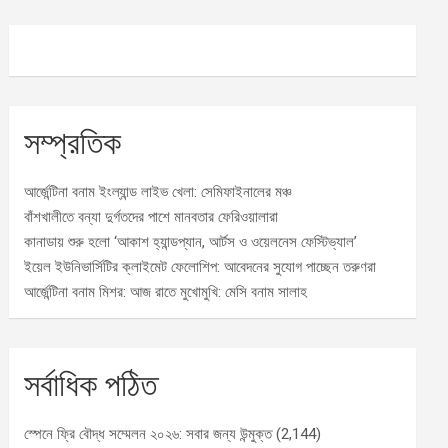
সম্প্রতিক
আর্জেন্টিনা বনাম ইংল্যান্ড লাইভ খেলা: সেমিফাইনালের মঞ্চ
বাঁশখালীতে বন্যা দুর্গতদের পাশে মানবতার ফেরিওয়ালারা
কানাডায় শুরু হলো ‘আকাশ হ্যান্ডপ্যান, আর্টস ও ওয়েলনেস ফেস্টিভ্যাল’
ইয়েল ইউনিভার্সিটির ক্লাইমেট ফেলোশিপ: আবেদনের সুযোগ পাচ্ছেন তরুণরা
আর্জেন্টিনা বনাম মিশর: আজ রাতে মুখোমুখি: মেসি বনাম সালাহ
সর্বাধিক পঠিত
স্পেনে ফ্রি বৌদ্ধ সম্মেলন ২০২৬: সবার জন্য উন্মুক্ত
(2,144)