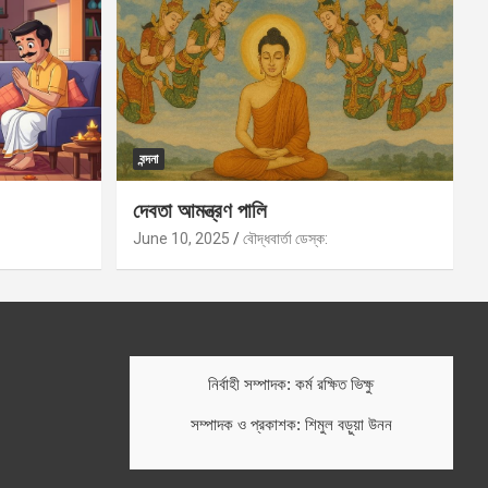
বন্দনা
দেবতা আমন্ত্রণ পালি
June 10, 2025
বৌদ্ধবার্তা ডেস্ক:
নির্বাহী সম্পাদক: কর্ম রক্ষিত ভিক্ষু
সম্পাদক ও প্রকাশক: শিমুল বড়ুয়া উনন