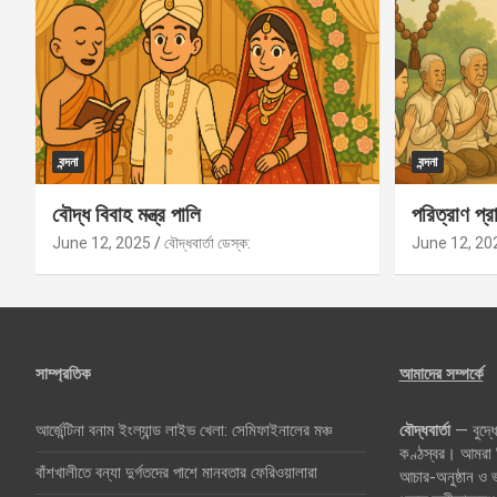
বন্দনা
বন্দনা
বৌদ্ধ বিবাহ মন্ত্র পালি
পরিত্রাণ প্রা
June 12, 2025
বৌদ্ধবার্তা ডেস্ক:
June 12, 20
সাম্প্রতিক
আমাদের সম্পর্কে
আর্জেন্টিনা বনাম ইংল্যান্ড লাইভ খেলা: সেমিফাইনালের মঞ্চ
বৌদ্ধবার্তা
— বুদ্ধে
কণ্ঠস্বর। আমরা বি
বাঁশখালীতে বন্যা দুর্গতদের পাশে মানবতার ফেরিওয়ালারা
আচার-অনুষ্ঠান ও