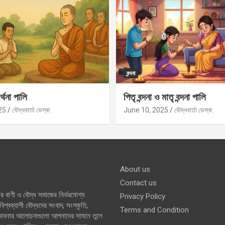
বন্দনা
র্থনা পালি
পিতৃ বন্দনা ও মাতৃ বন্দনা পালি
25
বৌদ্ধবার্তা ডেস্ক:
June 10, 2025
বৌদ্ধবার্তা ডেস্ক:
About us
Contact us
র বাণী ও বৌদ্ধ সমাজের নির্ভরযোগ্য
Privacy Policy
শ্বব্যাপী বৌদ্ধদের সংবাদ, সংস্কৃতি,
Terms and Condition
 ভাবনার আলোচনাগুলো আপনাদের সামনে তুলে