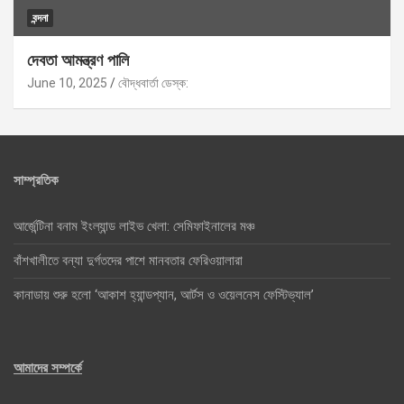
বন্দনা
দেবতা আমন্ত্রণ পালি
June 10, 2025
বৌদ্ধবার্তা ডেস্ক:
সাম্প্রতিক
আর্জেন্টিনা বনাম ইংল্যান্ড লাইভ খেলা: সেমিফাইনালের মঞ্চ
বাঁশখালীতে বন্যা দুর্গতদের পাশে মানবতার ফেরিওয়ালারা
কানাডায় শুরু হলো ‘আকাশ হ্যান্ডপ্যান, আর্টস ও ওয়েলনেস ফেস্টিভ্যাল’
আমাদের সম্পর্কে