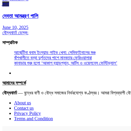
বন্দনা
দেবতা আমন্ত্রণ পালি
June 10, 2025
বৌদ্ধবার্তা ডেস্ক:
সাম্প্রতিক
আর্জেন্টিনা বনাম ইংল্যান্ড লাইভ খেলা: সেমিফাইনালের মঞ্চ
বাঁশখালীতে বন্যা দুর্গতদের পাশে মানবতার ফেরিওয়ালারা
কানাডায় শুরু হলো ‘আকাশ হ্যান্ডপ্যান, আর্টস ও ওয়েলনেস ফেস্টিভ্যাল’
আমাদের সম্পর্কে
বৌদ্ধবার্তা
— বুদ্ধের বাণী ও বৌদ্ধ সমাজের নির্ভরযোগ্য কণ্ঠস্বর। আমরা বিশ্বব্যাপী 
About us
Contact us
Privacy Policy
Terms and Condition