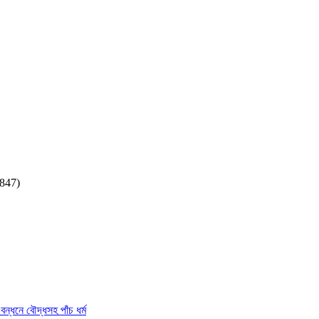
,847)
বন্ধনে বৌদ্ধসহ পাঁচ ধর্ম