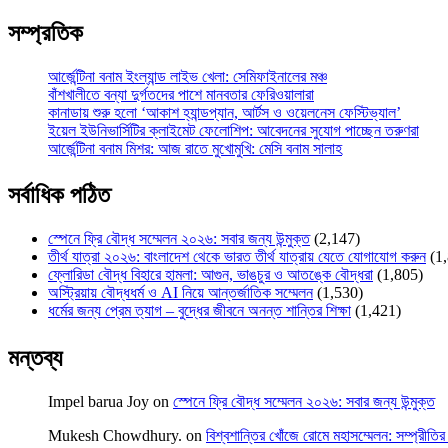
সম্প্রতিক
আর্জেন্টিনা বনাম ইংল্যান্ড লাইভ খেলা: সেমিফাইনালের মঞ্চ
বাঁশখালীতে বন্যা দুর্গতদের পাশে মানবতার ফেরিওয়ালারা
কানাডায় শুরু হলো ‘আকাশ হ্যান্ডপ্যান, আর্টস ও ওয়েলনেস ফেস্টিভ্যাল’
ইয়েল ইউনিভার্সিটির ক্লাইমেট ফেলোশিপ: আবেদনের সুযোগ পাচ্ছেন তরুণরা
আর্জেন্টিনা বনাম মিশর: আজ রাতে মুখোমুখি: মেসি বনাম সালাহ
সর্বাধিক পঠিত
স্পেনে ফ্রি বৌদ্ধ সম্মেলন ২০২৬: সবার জন্য উন্মুক্ত
(2,147)
তীর্থ যাত্রা ২০২৬: বাংলাদেশ থেকে ভারত তীর্থ যাত্রায় যেতে যোগাযোগ করুন
(1
ফ্লোরিডা বৌদ্ধ বিহারে হামলা: আগুন, ভাঙচুর ও আতঙ্কে বৌদ্ধরা
(1,805)
অস্ট্রিয়ায় বৌদ্ধধর্ম ও AI নিয়ে আন্তর্জাতিক সম্মেলন
(1,530)
ধর্মের জন্য প্রেম ত্যাগ – বুদ্ধের জীবনে অনন্ত শান্তির শিক্ষা
(1,421)
মন্তব্য
Impel barua Joy
on
স্পেনে ফ্রি বৌদ্ধ সম্মেলন ২০২৬: সবার জন্য উন্মুক্ত
Mukesh Chowdhury.
on
বিশ্বশান্তির খোঁজে রোমে মহাসম্মেলন: সম্প্রীতির 