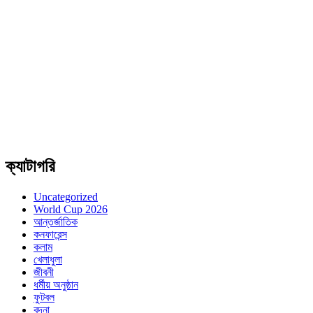
ক্যাটাগরি
Uncategorized
World Cup 2026
আন্তর্জাতিক
কনফারেন্স
কলাম
খেলাধুলা
জীবনী
ধর্মীয় অনুষ্ঠান
ফুটবল
বন্দনা