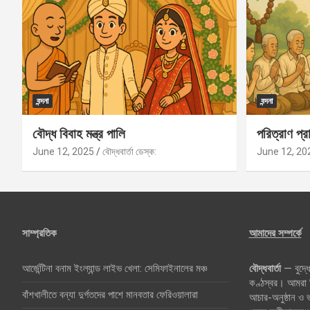
বন্দনা
বন্দনা
বৌদ্ধ বিবাহ মন্ত্র পালি
পরিত্রাণ প্রা
June 12, 2025
বৌদ্ধবার্তা ডেস্ক:
June 12, 20
সাম্প্রতিক
আমাদের সম্পর্কে
আর্জেন্টিনা বনাম ইংল্যান্ড লাইভ খেলা: সেমিফাইনালের মঞ্চ
বৌদ্ধবার্তা
— বুদ্ধে
কণ্ঠস্বর। আমরা বি
বাঁশখালীতে বন্যা দুর্গতদের পাশে মানবতার ফেরিওয়ালারা
আচার-অনুষ্ঠান ও