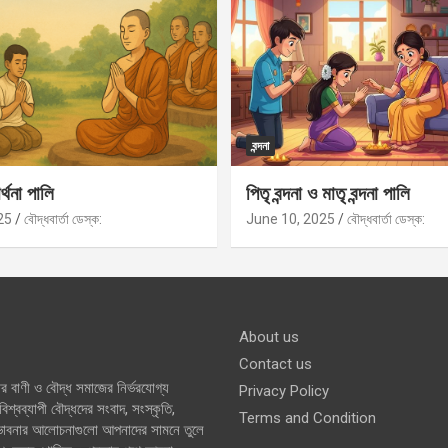
বন্দনা
র্থনা পালি
পিতৃ বন্দনা ও মাতৃ বন্দনা পালি
25
বৌদ্ধবার্তা ডেস্ক:
June 10, 2025
বৌদ্ধবার্তা ডেস্ক:
About us
Contact us
র বাণী ও বৌদ্ধ সমাজের নির্ভরযোগ্য
Privacy Policy
শ্বব্যাপী বৌদ্ধদের সংবাদ, সংস্কৃতি,
Terms and Condition
 ভাবনার আলোচনাগুলো আপনাদের সামনে তুলে