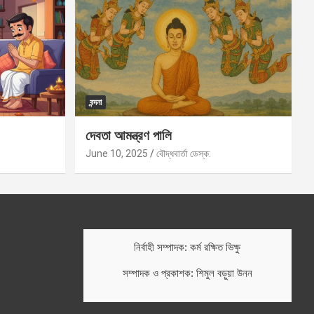
বন্দনা
দেবতা আমন্ত্রণ পালি
June 10, 2025
বৌদ্ধবার্তা ডেস্ক:
নির্বাহী সম্পাদক: কর্ম রক্ষিত ভিক্ষু
সম্পাদক ও প্রকাশক: শিমুল বড়ুয়া উনন