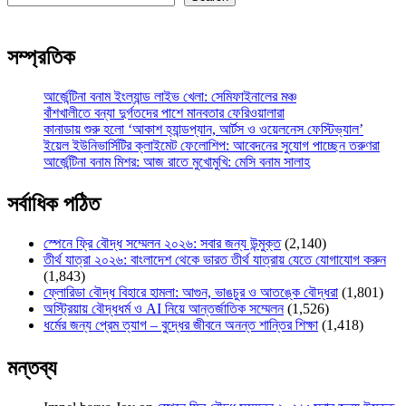
সম্প্রতিক
আর্জেন্টিনা বনাম ইংল্যান্ড লাইভ খেলা: সেমিফাইনালের মঞ্চ
বাঁশখালীতে বন্যা দুর্গতদের পাশে মানবতার ফেরিওয়ালারা
কানাডায় শুরু হলো ‘আকাশ হ্যান্ডপ্যান, আর্টস ও ওয়েলনেস ফেস্টিভ্যাল’
ইয়েল ইউনিভার্সিটির ক্লাইমেট ফেলোশিপ: আবেদনের সুযোগ পাচ্ছেন তরুণরা
আর্জেন্টিনা বনাম মিশর: আজ রাতে মুখোমুখি: মেসি বনাম সালাহ
সর্বাধিক পঠিত
স্পেনে ফ্রি বৌদ্ধ সম্মেলন ২০২৬: সবার জন্য উন্মুক্ত
(2,140)
তীর্থ যাত্রা ২০২৬: বাংলাদেশ থেকে ভারত তীর্থ যাত্রায় যেতে যোগাযোগ করুন
(1,843)
ফ্লোরিডা বৌদ্ধ বিহারে হামলা: আগুন, ভাঙচুর ও আতঙ্কে বৌদ্ধরা
(1,801)
অস্ট্রিয়ায় বৌদ্ধধর্ম ও AI নিয়ে আন্তর্জাতিক সম্মেলন
(1,526)
ধর্মের জন্য প্রেম ত্যাগ – বুদ্ধের জীবনে অনন্ত শান্তির শিক্ষা
(1,418)
মন্তব্য