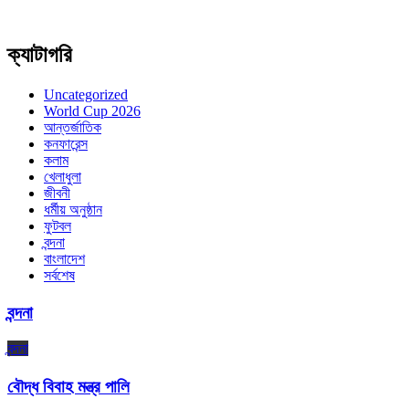
ক্যাটাগরি
Uncategorized
World Cup 2026
আন্তর্জাতিক
কনফারেন্স
কলাম
খেলাধুলা
জীবনী
ধর্মীয় অনুষ্ঠান
ফুটবল
বন্দনা
বাংলাদেশ
সর্বশেষ
বন্দনা
বন্দনা
বৌদ্ধ বিবাহ মন্ত্র পালি