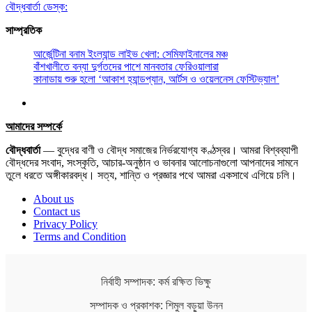
বৌদ্ধবার্তা ডেস্ক:
সাম্প্রতিক
আর্জেন্টিনা বনাম ইংল্যান্ড লাইভ খেলা: সেমিফাইনালের মঞ্চ
বাঁশখালীতে বন্যা দুর্গতদের পাশে মানবতার ফেরিওয়ালারা
কানাডায় শুরু হলো ‘আকাশ হ্যান্ডপ্যান, আর্টস ও ওয়েলনেস ফেস্টিভ্যাল’
আমাদের সম্পর্কে
বৌদ্ধবার্তা
— বুদ্ধের বাণী ও বৌদ্ধ সমাজের নির্ভরযোগ্য কণ্ঠস্বর। আমরা বিশ্বব্যাপী
বৌদ্ধদের সংবাদ, সংস্কৃতি, আচার-অনুষ্ঠান ও ভাবনার আলোচনাগুলো আপনাদের সামনে
তুলে ধরতে অঙ্গীকারবদ্ধ। সত্য, শান্তি ও প্রজ্ঞার পথে আমরা একসাথে এগিয়ে চলি।
About us
Contact us
Privacy Policy
Terms and Condition
নির্বাহী সম্পাদক: কর্ম রক্ষিত ভিক্ষু
সম্পাদক ও প্রকাশক: শিমুল বড়ুয়া উনন