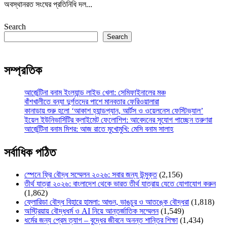
অবস্থানরত সংঘের প্রতিনিধি দল…
Search
Search
সম্প্রতিক
আর্জেন্টিনা বনাম ইংল্যান্ড লাইভ খেলা: সেমিফাইনালের মঞ্চ
বাঁশখালীতে বন্যা দুর্গতদের পাশে মানবতার ফেরিওয়ালারা
কানাডায় শুরু হলো ‘আকাশ হ্যান্ডপ্যান, আর্টস ও ওয়েলনেস ফেস্টিভ্যাল’
ইয়েল ইউনিভার্সিটির ক্লাইমেট ফেলোশিপ: আবেদনের সুযোগ পাচ্ছেন তরুণরা
আর্জেন্টিনা বনাম মিশর: আজ রাতে মুখোমুখি: মেসি বনাম সালাহ
সর্বাধিক পঠিত
স্পেনে ফ্রি বৌদ্ধ সম্মেলন ২০২৬: সবার জন্য উন্মুক্ত
(2,156)
তীর্থ যাত্রা ২০২৬: বাংলাদেশ থেকে ভারত তীর্থ যাত্রায় যেতে যোগাযোগ করুন
(1,862)
ফ্লোরিডা বৌদ্ধ বিহারে হামলা: আগুন, ভাঙচুর ও আতঙ্কে বৌদ্ধরা
(1,818)
অস্ট্রিয়ায় বৌদ্ধধর্ম ও AI নিয়ে আন্তর্জাতিক সম্মেলন
(1,549)
ধর্মের জন্য প্রেম ত্যাগ – বুদ্ধের জীবনে অনন্ত শান্তির শিক্ষা
(1,434)