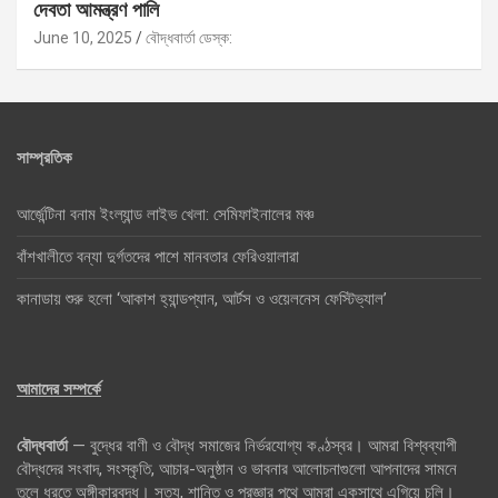
দেবতা আমন্ত্রণ পালি
June 10, 2025
বৌদ্ধবার্তা ডেস্ক:
সাম্প্রতিক
আর্জেন্টিনা বনাম ইংল্যান্ড লাইভ খেলা: সেমিফাইনালের মঞ্চ
বাঁশখালীতে বন্যা দুর্গতদের পাশে মানবতার ফেরিওয়ালারা
কানাডায় শুরু হলো ‘আকাশ হ্যান্ডপ্যান, আর্টস ও ওয়েলনেস ফেস্টিভ্যাল’
আমাদের সম্পর্কে
বৌদ্ধবার্তা
— বুদ্ধের বাণী ও বৌদ্ধ সমাজের নির্ভরযোগ্য কণ্ঠস্বর। আমরা বিশ্বব্যাপী
বৌদ্ধদের সংবাদ, সংস্কৃতি, আচার-অনুষ্ঠান ও ভাবনার আলোচনাগুলো আপনাদের সামনে
তুলে ধরতে অঙ্গীকারবদ্ধ। সত্য, শান্তি ও প্রজ্ঞার পথে আমরা একসাথে এগিয়ে চলি।