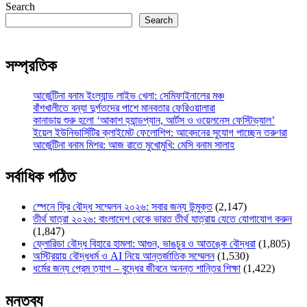
Search
Search
সম্প্রতিক
আর্জেন্টিনা বনাম ইংল্যান্ড লাইভ খেলা: সেমিফাইনালের মঞ্চ
বাঁশখালীতে বন্যা দুর্গতদের পাশে মানবতার ফেরিওয়ালারা
কানাডায় শুরু হলো ‘আকাশ হ্যান্ডপ্যান, আর্টস ও ওয়েলনেস ফেস্টিভ্যাল’
ইয়েল ইউনিভার্সিটির ক্লাইমেট ফেলোশিপ: আবেদনের সুযোগ পাচ্ছেন তরুণরা
আর্জেন্টিনা বনাম মিশর: আজ রাতে মুখোমুখি: মেসি বনাম সালাহ
সর্বাধিক পঠিত
স্পেনে ফ্রি বৌদ্ধ সম্মেলন ২০২৬: সবার জন্য উন্মুক্ত
(2,147)
তীর্থ যাত্রা ২০২৬: বাংলাদেশ থেকে ভারত তীর্থ যাত্রায় যেতে যোগাযোগ করুন
(1,847)
ফ্লোরিডা বৌদ্ধ বিহারে হামলা: আগুন, ভাঙচুর ও আতঙ্কে বৌদ্ধরা
(1,805)
অস্ট্রিয়ায় বৌদ্ধধর্ম ও AI নিয়ে আন্তর্জাতিক সম্মেলন
(1,530)
ধর্মের জন্য প্রেম ত্যাগ – বুদ্ধের জীবনে অনন্ত শান্তির শিক্ষা
(1,422)
মন্তব্য