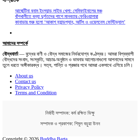
সাম্প্রতিক
আর্জেন্টিনা বনাম ইংল্যান্ড লাইভ খেলা: সেমিফাইনালের মঞ্চ
বাঁশখালীতে বন্যা দুর্গতদের পাশে মানবতার ফেরিওয়ালারা
কানাডায় শুরু হলো ‘আকাশ হ্যান্ডপ্যান, আর্টস ও ওয়েলনেস ফেস্টিভ্যাল’
আমাদের সম্পর্কে
বৌদ্ধবার্তা
— বুদ্ধের বাণী ও বৌদ্ধ সমাজের নির্ভরযোগ্য কণ্ঠস্বর। আমরা বিশ্বব্যাপী
বৌদ্ধদের সংবাদ, সংস্কৃতি, আচার-অনুষ্ঠান ও ভাবনার আলোচনাগুলো আপনাদের সামনে
তুলে ধরতে অঙ্গীকারবদ্ধ। সত্য, শান্তি ও প্রজ্ঞার পথে আমরা একসাথে এগিয়ে চলি।
About us
Contact us
Privacy Policy
Terms and Condition
নির্বাহী সম্পাদক: কর্ম রক্ষিত ভিক্ষু
সম্পাদক ও প্রকাশক: শিমুল বড়ুয়া উনন
Copyright © 2026
Buddha Barta