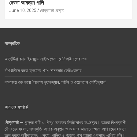
দেবতা আমন্ত্রণ পালি
June 10, 2025
বৌদ্ধবার্তা ডেস্ক:
সাম্প্রতিক
আর্জেন্টিনা বনাম ইংল্যান্ড লাইভ খেলা: সেমিফাইনালের মঞ্চ
বাঁশখালীতে বন্যা দুর্গতদের পাশে মানবতার ফেরিওয়ালারা
কানাডায় শুরু হলো ‘আকাশ হ্যান্ডপ্যান, আর্টস ও ওয়েলনেস ফেস্টিভ্যাল’
আমাদের সম্পর্কে
বৌদ্ধবার্তা
— বুদ্ধের বাণী ও বৌদ্ধ সমাজের নির্ভরযোগ্য কণ্ঠস্বর। আমরা বিশ্বব্যাপী
বৌদ্ধদের সংবাদ, সংস্কৃতি, আচার-অনুষ্ঠান ও ভাবনার আলোচনাগুলো আপনাদের সামনে
তুলে ধরতে অঙ্গীকারবদ্ধ। সত্য, শান্তি ও প্রজ্ঞার পথে আমরা একসাথে এগিয়ে চলি।