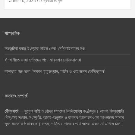
June 10, 2025
বৌদ্ধবার্তা ডেস্ক:
সাম্প্রতিক
আর্জেন্টিনা বনাম ইংল্যান্ড লাইভ খেলা: সেমিফাইনালের মঞ্চ
বাঁশখালীতে বন্যা দুর্গতদের পাশে মানবতার ফেরিওয়ালারা
কানাডায় শুরু হলো ‘আকাশ হ্যান্ডপ্যান, আর্টস ও ওয়েলনেস ফেস্টিভ্যাল’
আমাদের সম্পর্কে
বৌদ্ধবার্তা
— বুদ্ধের বাণী ও বৌদ্ধ সমাজের নির্ভরযোগ্য কণ্ঠস্বর। আমরা বিশ্বব্যাপী
বৌদ্ধদের সংবাদ, সংস্কৃতি, আচার-অনুষ্ঠান ও ভাবনার আলোচনাগুলো আপনাদের সামনে
তুলে ধরতে অঙ্গীকারবদ্ধ। সত্য, শান্তি ও প্রজ্ঞার পথে আমরা একসাথে এগিয়ে চলি।