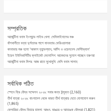
সম্প্রতিক
আর্জেন্টিনা বনাম ইংল্যান্ড লাইভ খেলা: সেমিফাইনালের মঞ্চ
বাঁশখালীতে বন্যা দুর্গতদের পাশে মানবতার ফেরিওয়ালারা
কানাডায় শুরু হলো ‘আকাশ হ্যান্ডপ্যান, আর্টস ও ওয়েলনেস ফেস্টিভ্যাল’
ইয়েল ইউনিভার্সিটির ক্লাইমেট ফেলোশিপ: আবেদনের সুযোগ পাচ্ছেন তরুণরা
আর্জেন্টিনা বনাম মিশর: আজ রাতে মুখোমুখি: মেসি বনাম সালাহ
সর্বাধিক পঠিত
স্পেনে ফ্রি বৌদ্ধ সম্মেলন ২০২৬: সবার জন্য উন্মুক্ত
(2,160)
তীর্থ যাত্রা ২০২৬: বাংলাদেশ থেকে ভারত তীর্থ যাত্রায় যেতে যোগাযোগ করুন
(1,865)
ফ্লোরিডা বৌদ্ধ বিহারে হামলা: আগুন, ভাঙচুর ও আতঙ্কে বৌদ্ধরা
(1,821)