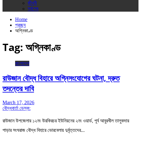
জীবনী
সর্বশেষ
Home
প্রচ্ছদ
অগ্নিকাণ্ড
Tag:
অগ্নিকাণ্ড
বাংলাদেশ
রাউজান বৌদ্ধ বিহারে অগ্নিসংযোগের ঘটনা, দ্রুত
তদন্তের দাবি
March 17, 2026
বৌদ্ধবার্তা ডেস্ক:
রাউজান উপজেলার ১২নং উরকিরচর ইউনিয়নের ২নং ওয়ার্ড, পূর্ব আবুরখীল তালুকদার
পাড়ার সংঘরাজ বৌদ্ধ বিহারে ভোরবেলায় দুর্বৃত্তদের…