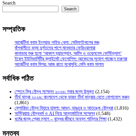
Search
Search
সম্প্রতিক
আর্জেন্টিনা বনাম ইংল্যান্ড লাইভ খেলা: সেমিফাইনালের মঞ্চ
বাঁশখালীতে বন্যা দুর্গতদের পাশে মানবতার ফেরিওয়ালারা
কানাডায় শুরু হলো ‘আকাশ হ্যান্ডপ্যান, আর্টস ও ওয়েলনেস ফেস্টিভ্যাল’
ইয়েল ইউনিভার্সিটির ক্লাইমেট ফেলোশিপ: আবেদনের সুযোগ পাচ্ছেন তরুণরা
আর্জেন্টিনা বনাম মিশর: আজ রাতে মুখোমুখি: মেসি বনাম সালাহ
সর্বাধিক পঠিত
স্পেনে ফ্রি বৌদ্ধ সম্মেলন ২০২৬: সবার জন্য উন্মুক্ত
(2,154)
তীর্থ যাত্রা ২০২৬: বাংলাদেশ থেকে ভারত তীর্থ যাত্রায় যেতে যোগাযোগ করুন
(1,861)
ফ্লোরিডা বৌদ্ধ বিহারে হামলা: আগুন, ভাঙচুর ও আতঙ্কে বৌদ্ধরা
(1,816)
অস্ট্রিয়ায় বৌদ্ধধর্ম ও AI নিয়ে আন্তর্জাতিক সম্মেলন
(1,548)
ধর্মের জন্য প্রেম ত্যাগ – বুদ্ধের জীবনে অনন্ত শান্তির শিক্ষা
(1,432)
মন্তব্য