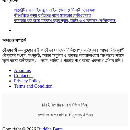
সাম্প্রতিক
আর্জেন্টিনা বনাম ইংল্যান্ড লাইভ খেলা: সেমিফাইনালের মঞ্চ
বাঁশখালীতে বন্যা দুর্গতদের পাশে মানবতার ফেরিওয়ালারা
কানাডায় শুরু হলো ‘আকাশ হ্যান্ডপ্যান, আর্টস ও ওয়েলনেস ফেস্টিভ্যাল’
আমাদের সম্পর্কে
বৌদ্ধবার্তা
— বুদ্ধের বাণী ও বৌদ্ধ সমাজের নির্ভরযোগ্য কণ্ঠস্বর। আমরা বিশ্বব্যাপী
বৌদ্ধদের সংবাদ, সংস্কৃতি, আচার-অনুষ্ঠান ও ভাবনার আলোচনাগুলো আপনাদের সামনে
তুলে ধরতে অঙ্গীকারবদ্ধ। সত্য, শান্তি ও প্রজ্ঞার পথে আমরা একসাথে এগিয়ে চলি।
About us
Contact us
Privacy Policy
Terms and Condition
নির্বাহী সম্পাদক: কর্ম রক্ষিত ভিক্ষু
সম্পাদক ও প্রকাশক: শিমুল বড়ুয়া উনন
Copyright © 2026
Buddha Barta