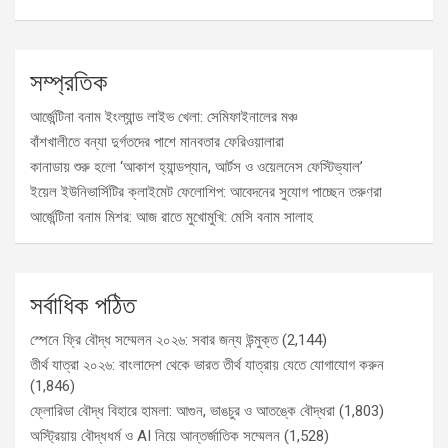
সম্প্রতিক
আর্জেন্টিনা বনাম ইংল্যান্ড লাইভ খেলা: সেমিফাইনালের মঞ্চ
বাঁশখালীতে বন্যা দুর্গতদের পাশে মানবতার ফেরিওয়ালারা
কানাডায় শুরু হলো ‘আকাশ হ্যান্ডপ্যান, আর্টস ও ওয়েলনেস ফেস্টিভ্যাল’
ইয়েল ইউনিভার্সিটির ক্লাইমেট ফেলোশিপ: আবেদনের সুযোগ পাচ্ছেন তরুণরা
আর্জেন্টিনা বনাম মিশর: আজ রাতে মুখোমুখি: মেসি বনাম সালাহ
সর্বাধিক পঠিত
স্পেনে ফ্রি বৌদ্ধ সম্মেলন ২০২৬: সবার জন্য উন্মুক্ত
(2,144)
তীর্থ যাত্রা ২০২৬: বাংলাদেশ থেকে ভারত তীর্থ যাত্রায় যেতে যোগাযোগ করুন
(1,846)
ফ্লোরিডা বৌদ্ধ বিহারে হামলা: আগুন, ভাঙচুর ও আতঙ্কে বৌদ্ধরা
(1,803)
অস্ট্রিয়ায় বৌদ্ধধর্ম ও AI নিয়ে আন্তর্জাতিক সম্মেলন
(1,528)