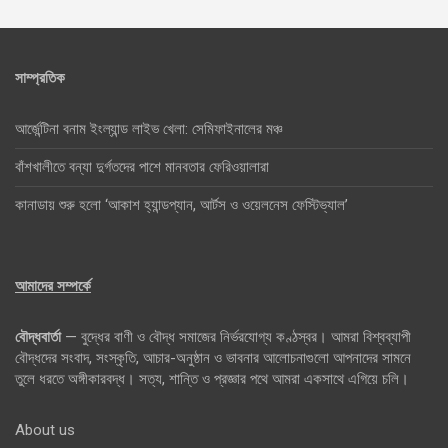
সাম্প্রতিক
আর্জেন্টিনা বনাম ইংল্যান্ড লাইভ খেলা: সেমিফাইনালের মঞ্চ
বাঁশখালীতে বন্যা দুর্গতদের পাশে মানবতার ফেরিওয়ালারা
কানাডায় শুরু হলো ‘আকাশ হ্যান্ডপ্যান, আর্টস ও ওয়েলনেস ফেস্টিভ্যাল’
আমাদের সম্পর্কে
বৌদ্ধবার্তা
— বুদ্ধের বাণী ও বৌদ্ধ সমাজের নির্ভরযোগ্য কণ্ঠস্বর। আমরা বিশ্বব্যাপী
বৌদ্ধদের সংবাদ, সংস্কৃতি, আচার-অনুষ্ঠান ও ভাবনার আলোচনাগুলো আপনাদের সামনে
তুলে ধরতে অঙ্গীকারবদ্ধ। সত্য, শান্তি ও প্রজ্ঞার পথে আমরা একসাথে এগিয়ে চলি।
About us