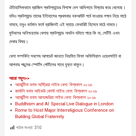
ঐতিহাসিকভাবে ব্রাজিল স্কটল্যান্ডের বিপক্ষে বেশ আধিপত্য বিস্তার করে খেলেছে।
যদিও স্কটল্যান্ড তাদের ইতিহাসের প্রথমবার নকআউট পর্বে যাওয়ার লক্ষ্য নিয়ে মাঠে
নামবে, তবুও বর্তমান ফর্মে ব্রাজিলই এই ম্যাচে ফেভারিট হিসেবে মাঠে নামবে।
ফুটবলের অনিশ্চয়তার খেলায় স্কটল্যান্ড অঘটন ঘটাতে পারে কি না, সেটিই এখন
দেখার বিষয়।
খেলা সম্পর্কিত সবশেষ আপডেট জানতে নিয়মিত ফিফা অফিসিয়াল ওয়েবসাইট বা
আপনার পছন্দের স্পোর্টস পোর্টালের সাথে যুক্ত থাকুন।
:
আরো পড়ুন>>
ব্রাজিল
আর্জেন্টিনা বনাম অস্ট্রিয়া লাইভ খেলা: বিশ্বকাপ ২০২৬
বনাম
জার্মানি বনাম আইভরি কোস্ট লাইভ খেলা: বিশ্বকাপ ২০২৬
স্কটল্যান্ড
আর্জেন্টিনা বনাম আলজেরিয়া লাইভ খেলা: বিশ্বকাপ ২০২৬
লাইভ
Buddhism and AI: Special Live Dialogue in London
খেলা:
Rome to Host Major Interreligious Conference on
বিশ্বকাপ
Building Global Fraternity
২০২৬
পাঠক সংখ্যা:
310