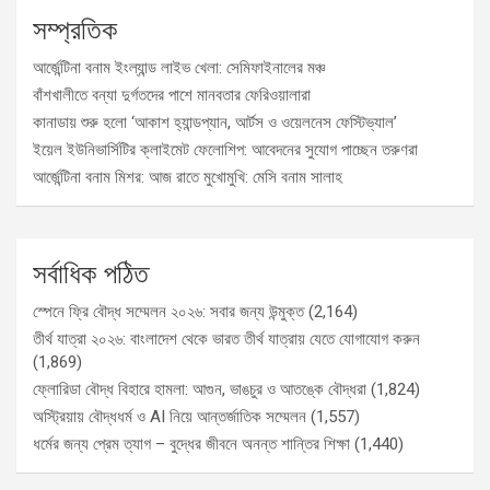
সম্প্রতিক
আর্জেন্টিনা বনাম ইংল্যান্ড লাইভ খেলা: সেমিফাইনালের মঞ্চ
বাঁশখালীতে বন্যা দুর্গতদের পাশে মানবতার ফেরিওয়ালারা
কানাডায় শুরু হলো ‘আকাশ হ্যান্ডপ্যান, আর্টস ও ওয়েলনেস ফেস্টিভ্যাল’
ইয়েল ইউনিভার্সিটির ক্লাইমেট ফেলোশিপ: আবেদনের সুযোগ পাচ্ছেন তরুণরা
আর্জেন্টিনা বনাম মিশর: আজ রাতে মুখোমুখি: মেসি বনাম সালাহ
সর্বাধিক পঠিত
স্পেনে ফ্রি বৌদ্ধ সম্মেলন ২০২৬: সবার জন্য উন্মুক্ত
(2,164)
তীর্থ যাত্রা ২০২৬: বাংলাদেশ থেকে ভারত তীর্থ যাত্রায় যেতে যোগাযোগ করুন
(1,869)
ফ্লোরিডা বৌদ্ধ বিহারে হামলা: আগুন, ভাঙচুর ও আতঙ্কে বৌদ্ধরা
(1,824)
অস্ট্রিয়ায় বৌদ্ধধর্ম ও AI নিয়ে আন্তর্জাতিক সম্মেলন
(1,557)
ধর্মের জন্য প্রেম ত্যাগ – বুদ্ধের জীবনে অনন্ত শান্তির শিক্ষা
(1,440)