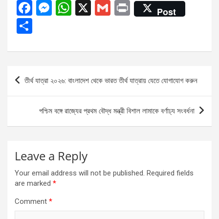
F
M
W
X
G
Pr
Post
a
es
h
m
in
S
ce
se
at
ail
t
h
b
n
s
ar
o
g
A
e
Post
তীর্থ যাত্রা ২০২৬: বাংলাদেশ থেকে ভারত তীর্থ যাত্রায় যেতে যোগাযোগ করুন
o
er
p
navigation
k
p
পশ্চিম বঙ্গে রাজ্যের প্রথম বৌদ্ধ মন্ত্রী বিশাল লামাকে বর্ণাঢ্য সংবর্ধনা
Leave a Reply
Your email address will not be published.
Required fields
are marked
*
Comment
*