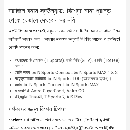
ব্রাজিল বনাম স্কটল্যান্ড: বিশ্বের নানা প্রান্ত
থেকে যেভাবে দেখবেন সরাসরি
আপনি বিশ্বের যে প্রান্তেই থাকুন না কেন, এই ম্যাচটি মিস করতে না চাইলে নিচের
তালিকাটি আপনার জন্য। আপনার অবস্থান অনুযায়ী নির্ধারিত চ্যানেল বা প্ল্যাটফর্মে
খেলাটি উপভোগ করুন:
বাংলাদেশ:
টি স্পোর্টস (T Sports), গাজী টিভি (GTV), ও টফি (Toffee)
অ্যাপ।
সৌদি আরব
: beIN Sports Connect, beIN Sports MAX 1 & 2.
সংযুক্ত আরব আমিরাত
: beIN Sports, TOD (অফিসিয়াল অ্যাপ)।
ওমান
: beIN Sports Connect, beIN Sports MAX.
মালয়েশিয়া
: Astro SuperSport, Astro GO.
থাইল্যান্ড
: True4U, T Sports 7, AIS Play.
দর্শকদের জন্য বিশেষ টিপস:
বাংলাদেশ:
যারা স্মার্টফোনে খেলা দেখতে চান, তারা ‘টফি’ (Toffee) অ্যাপটি
ডাউনলোড করে রাখতে পারেন। এটি লো-ব্যান্ডউইথ ইন্টারনেটেও ভালো স্ট্রিমিং