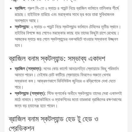
ব্রাজিল:
গ্রুপ সি-তে ২ ম্যাচে ৪ পয়েন্ট নিয়ে ব্রাজিল বর্তমানে তালিকার শীর্ষে
রয়েছে। হাইতিকে হারিয়ে এবং মরক্কোর সাথে ড্র করে তারা সুবিধাজনক
অবস্থানে আছে।
স্কটল্যান্ড:
২ ম্যাচে ৩ পয়েন্ট নিয়ে স্কটল্যান্ড বর্তমানে টেবিলের তৃতীয় স্থানে।
হাইতির বিপক্ষে জয় পেলেও মরক্কোর কাছে হার তাদের কিছুটা চাপে রেখেছে।
আজকের ম্যাচে জয় পেলে স্কটল্যান্ডের নকআউটে যাওয়ার সম্ভাবনা উজ্জ্বল
হবে।
ব্রাজিল বনাম স্কটল্যান্ড: সম্ভাব্য একাদশ
ব্রাজিল (সম্ভাব্য):
দলের কোচ কার্লো আনচেলত্তি স্কোয়াডে কিছু পরিবর্তন
আনতে পারেন। নেইমার চোট কাটিয়ে স্কোয়াডে ফিরলেও শুরুতে খেলার
সম্ভাবনা কম। আক্রমণভাগে ভিনিসিউস জুনিয়র ও রদ্রিগোকে দেখা যেতে
পারে।
স্কটল্যান্ড (সম্ভাব্য):
স্টিভ ক্লার্কের অধীনে স্কটল্যান্ড তাদের সেরা একাদশই
মাঠে নামাবে। ম্যাকটমিনে ও ম্যাকগিনের মতো তারকারা ব্রাজিলের রক্ষণভাগের
জন্য বড় চ্যালেঞ্জ হতে পারেন।
ব্রাজিল বনাম স্কটল্যান্ড হেড টু হেড ও
প্রেডিকশন