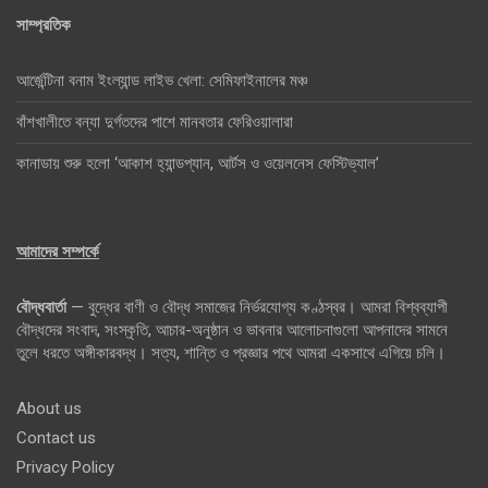
সাম্প্রতিক
আর্জেন্টিনা বনাম ইংল্যান্ড লাইভ খেলা: সেমিফাইনালের মঞ্চ
বাঁশখালীতে বন্যা দুর্গতদের পাশে মানবতার ফেরিওয়ালারা
কানাডায় শুরু হলো ‘আকাশ হ্যান্ডপ্যান, আর্টস ও ওয়েলনেস ফেস্টিভ্যাল’
আমাদের সম্পর্কে
বৌদ্ধবার্তা
— বুদ্ধের বাণী ও বৌদ্ধ সমাজের নির্ভরযোগ্য কণ্ঠস্বর। আমরা বিশ্বব্যাপী
বৌদ্ধদের সংবাদ, সংস্কৃতি, আচার-অনুষ্ঠান ও ভাবনার আলোচনাগুলো আপনাদের সামনে
তুলে ধরতে অঙ্গীকারবদ্ধ। সত্য, শান্তি ও প্রজ্ঞার পথে আমরা একসাথে এগিয়ে চলি।
About us
Contact us
Privacy Policy