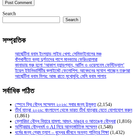
Search
Search
সম্প্রতিক
আর্জেন্টিনা বনাম ইংল্যান্ড লাইভ খেলা: সেমিফাইনালের মঞ্চ
বাঁশখালীতে বন্যা দুর্গতদের পাশে মানবতার ফেরিওয়ালারা
কানাডায় শুরু হলো ‘আকাশ হ্যান্ডপ্যান, আর্টস ও ওয়েলনেস ফেস্টিভ্যাল’
ইয়েল ইউনিভার্সিটির ক্লাইমেট ফেলোশিপ: আবেদনের সুযোগ পাচ্ছেন তরুণরা
আর্জেন্টিনা বনাম মিশর: আজ রাতে মুখোমুখি: মেসি বনাম সালাহ
সর্বাধিক পঠিত
স্পেনে ফ্রি বৌদ্ধ সম্মেলন ২০২৬: সবার জন্য উন্মুক্ত
(2,154)
তীর্থ যাত্রা ২০২৬: বাংলাদেশ থেকে ভারত তীর্থ যাত্রায় যেতে যোগাযোগ করুন
(1,861)
ফ্লোরিডা বৌদ্ধ বিহারে হামলা: আগুন, ভাঙচুর ও আতঙ্কে বৌদ্ধরা
(1,816)
অস্ট্রিয়ায় বৌদ্ধধর্ম ও AI নিয়ে আন্তর্জাতিক সম্মেলন
(1,548)
ধর্মের জন্য প্রেম ত্যাগ – বুদ্ধের জীবনে অনন্ত শান্তির শিক্ষা
(1,432)