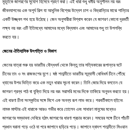
মুহূর্তকে জাগরণের সুযোগ হিসেবে গ্রহণ করা। এই ধারা শুধু ধর্মীয় অনুশীলন নয় বরং
জীবনযাপনের এক অপূর্ব শিল্প যা আধুনিক বিশ্বের উদ্বেগ চাপ ও বিভ্রান্তির মাঝে শান্তির
একটি উজ্জ্বল পথ হয়ে উঠেছে। জেন অনুসারীরা বিশ্বাস করেন যে জাগরণ কোনো দূরবর্তী
লক্ষ্য নয় বরং এটি ইতিমধ্যে আমাদের মধ্যে বিদ্যমান এবং আমাদের শুধু তা উপলব্ধি
করতে হয়।
জেনের ঐতিহাসিক উৎপত্তি ও বিকাশ
জেনের যাত্রা শুরু হয় ভারতীয় বৌদ্ধধর্ম থেকে কিন্তু তার সত্যিকারের রূপান্তর ঘটে
চীনের তাং ও সং রাজবংশের যুগে। ষষ্ঠ শতাব্দীতে ভারতীয় সন্ন্যাসী বোধিধর্ম চীনে পৌঁছে
ধ্যানের উপর ভিত্তি করে এক নতুন ধারার সূচনা করেন। তিনি জোর দিয়ে বলতেন যে
জাগরণ গ্রন্থ পাঠ বা যুক্তি দিয়ে নয় বরং সরাসরি মনের দিকে তাকিয়ে অনুভব করতে হয়।
এই ধারণা চীনা সংস্কৃতির সঙ্গে মিশে এক অনন্য রূপ লাভ করে। পরবর্তীকালে হুইনেং
নামক মাস্টার এই ধারাকে আরও গভীর করে তোলেন এবং সাধারণ মানুষের মধ্যেও
জাগরণের সম্ভাবনা দেখিয়ে হঠাৎ জাগরণের ধারণা প্রচার করেন। সময়ের সঙ্গে চীনে পাঁচটি
প্রধান ঘরানা গড়ে ওঠে যা পরে জাপানে ছড়িয়ে পড়ে। জাপানে দ্বাদশ শতাব্দীতে মিওয়ান