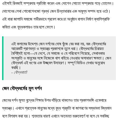
এইসাই রিনজাই সম্প্রদায় প্রতিষ্ঠা করেন এবং দোগেন সোতো সম্প্রদায় গড়ে তোলেন।
দোগেনের লেখা শোবোগেনজো গ্রন্থ জেন চিন্তাধারার এক অমূল্য সম্পদ হয়ে ওঠে।
এই ধারা জাপানি সমাজে গভীরভাবে প্রবেশ করে চা অনুষ্ঠান বাগান নির্মাণ ক্যালিগ্রাফি
কবিতা এবং যুদ্ধকলায়ও তার ছাপ ফেলে।
এই কলামের উদ্দেশ্য জেন দর্শনের দোষ খুঁজে বের করা নয়, বরং বৌদ্ধধর্মের
আরেকটি প্রাণবন্ত ও স্বতন্ত্র প্রকাশকে তুলে ধরা। বৌদ্ধধর্মের চিরায়ত
বৈশিষ্ট্যই হলো—যে দেশে, যে সমাজে ও যে পরিবেশে গিয়েছে, সেখানকার
সংস্কৃতি ও মানুষের সঙ্গে নিজেকে খাপ খাইয়ে নেওয়ার অসাধারণ ক্ষমতা। জেন
বৌদ্ধধর্ম এই গুণের এক উজ্জ্বল উদাহরণ। সম্পূর্ণ ভিডিও দেখার অনুরোধ
করছি।
- বৌদ্ধবার্তা
জেন বৌদ্ধধর্মের মূল দর্শন
জেনের দর্শন মূলত বুদ্ধের শিক্ষার উপর দাঁড়িয়ে থাকলেও তার প্রকাশভঙ্গি একেবারে
স্বতন্ত্র। এখানে প্রত্যেক মানুষের মধ্যে বুদ্ধ প্রকৃতি বা জাগরণের সম্ভাবনা বিদ্যমান
বলে বিশ্বাস করা হয়। শূন্যতার ধারণা এখানে অত্যন্ত গুরুত্বপূর্ণ যা বলে যে সবকিছু