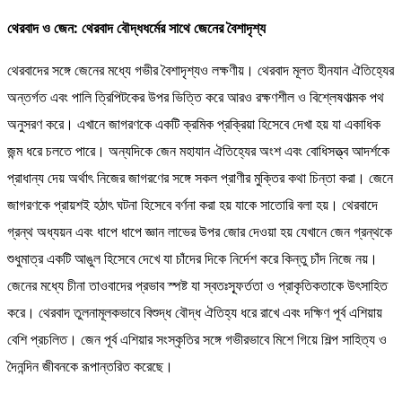
থেরবাদ ও জেন: থেরবাদ বৌদ্ধধর্মের সাথে জেনের বৈশাদৃশ্য
থেরবাদের সঙ্গে জেনের মধ্যে গভীর বৈশাদৃশ্যও লক্ষণীয়। থেরবাদ মূলত হীনযান ঐতিহ্যের
অন্তর্গত এবং পালি ত্রিপিটকের উপর ভিত্তি করে আরও রক্ষণশীল ও বিশ্লেষণাত্মক পথ
অনুসরণ করে। এখানে জাগরণকে একটি ক্রমিক প্রক্রিয়া হিসেবে দেখা হয় যা একাধিক
জন্ম ধরে চলতে পারে। অন্যদিকে জেন মহাযান ঐতিহ্যের অংশ এবং বোধিসত্ত্ব আদর্শকে
প্রাধান্য দেয় অর্থাৎ নিজের জাগরণের সঙ্গে সকল প্রাণীর মুক্তির কথা চিন্তা করা। জেনে
জাগরণকে প্রায়শই হঠাৎ ঘটনা হিসেবে বর্ণনা করা হয় যাকে সাতোরি বলা হয়। থেরবাদে
গ্রন্থ অধ্যয়ন এবং ধাপে ধাপে জ্ঞান লাভের উপর জোর দেওয়া হয় যেখানে জেন গ্রন্থকে
শুধুমাত্র একটি আঙুল হিসেবে দেখে যা চাঁদের দিকে নির্দেশ করে কিন্তু চাঁদ নিজে নয়।
জেনের মধ্যে চীনা তাওবাদের প্রভাব স্পষ্ট যা স্বতঃস্ফূর্ততা ও প্রাকৃতিকতাকে উৎসাহিত
করে। থেরবাদ তুলনামূলকভাবে বিশুদ্ধ বৌদ্ধ ঐতিহ্য ধরে রাখে এবং দক্ষিণ পূর্ব এশিয়ায়
বেশি প্রচলিত। জেন পূর্ব এশিয়ার সংস্কৃতির সঙ্গে গভীরভাবে মিশে গিয়ে শিল্প সাহিত্য ও
দৈনন্দিন জীবনকে রূপান্তরিত করেছে।