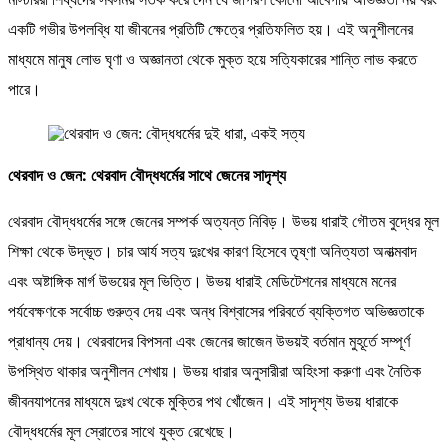
একটি গভীর উপলব্ধি যা জীবনের প্রতিটি ক্ষেত্রে প্রতিফলিত হয়। এই অনুশীলনের
মাধ্যমে মানুষ লোভ ঘৃণা ও অজ্ঞানতা থেকে মুক্ত হয়ে সত্যিকারের শান্তি লাভ করতে
পারে।
থেরবাদ ও জেন: থেরবাদ বৌদ্ধধর্মের সাথে জেনের সাদৃশ্য
থেরবাদ বৌদ্ধধর্মের সঙ্গে জেনের সম্পর্ক অত্যন্ত নিবিড়। উভয় ধারাই গৌতম বুদ্ধের মূল
শিক্ষা থেকে উদ্ভূত। চার আর্য সত্য দুঃখের কারণ হিসেবে তৃষ্ণা অনিত্যতা অনাত্মবাদ
এবং অষ্টাঙ্গিক মার্গ উভয়ের মূল ভিত্তি। উভয় ধারাই মেডিটেশনের মাধ্যমে মনের
পর্যবেক্ষণকে সর্বোচ্চ গুরুত্ব দেয় এবং অন্ধ বিশ্বাসের পরিবর্তে ব্যক্তিগত অভিজ্ঞতাকে
প্রাধান্য দেয়। থেরবাদের বিপসনা এবং জেনের জাজেন উভয়ই বর্তমান মুহূর্তে সম্পূর্ণ
উপস্থিত থাকার অনুশীলন শেখায়। উভয় ধারার অনুসারীরা অহিংসা করুণা এবং নৈতিক
জীবনযাপনের মাধ্যমে দুঃখ থেকে মুক্তির পথ খোঁজেন। এই সাদৃশ্য উভয় ধারাকে
বৌদ্ধধর্মের মূল স্রোতের সাথে যুক্ত রেখেছে।