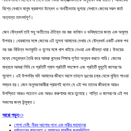
লাইফস্টাইল হিসেবে না দেখে তার গভীর আধ্যাত্মিকতাকে অনুধাবন করা উচিত। আজকের
বিশ্বে যেখানে মানুষ ক্রমাগত উদ্বেগ ও অর্থহীনতায় ভুগছে সেখানে জেনের সরল বার্তা
অত্যন্ত তাৎপর্যপূর্ণ।
জেন বৌদ্ধধর্ম তাই শুধু অতীতের ঐতিহ্য নয় বরং বর্তমান ও ভবিষ্যতের জন্য এক অমূল্য
উপহার। থেরবাদের সঙ্গে জেনের এই তুলনা আমাদের দেখায় যে বৌদ্ধধর্ম একটি একক পথ
নয় বরং বিভিন্ন সংস্কৃতি ও যুগের সঙ্গে খাপ খাইয়ে নেওয়া এক জীবন্ত ধারা। উভয়ের
মধ্যে সেতুবন্ধন তৈরি করে আমরা বুদ্ধের শিক্ষার পূর্ণতা অনুভব করতে পারি। জেনের
মাধ্যমে আমরা শিখি যে প্রতিটি শ্বাস প্রতিটি পদক্ষেপ এবং প্রতিটি মুহূর্তই জাগরণের
সুযোগ। এই উপলব্ধি যদি আমাদের জীবনে আসে তাহলে দুঃখের চক্র থেকে মুক্তি পাওয়া
সম্ভব হয়। জেন অনুসরণকারীরা প্রায়শই বলেন যে এই পথ তাদের জীবনকে আরও
উপস্থিত আরও সচেতন এবং আরও করুণাময় করে তুলেছে। শান্তি ও জাগরণের এই পথ
সকলের জন্য উন্মুক্ত।
:
আরো পড়ুন>>
থেরবাদ
গোপা দেবী: নীরব আলোর পথে এক নারীর মহাযাত্রা
ও
ধর্মান্তরের বাস্তবতা ও আমাদের সামষ্টিক জবাবদিহিতা
জেন: