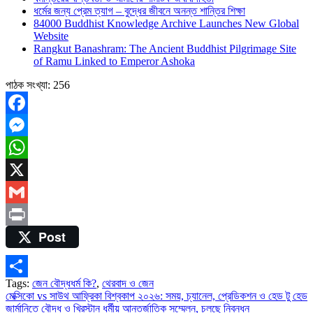
ধর্মের জন্য প্রেম ত্যাগ – বুদ্ধের জীবনে অনন্ত শান্তির শিক্ষা
বৌদ্ধধর্মের
84000 Buddhist Knowledge Archive Launches New Global
দুই
Website
ধারা,
Rangkut Banashram: The Ancient Buddhist Pilgrimage Site
একই
of Ramu Linked to Emperor Ashoka
সত্য
পাঠক সংখ্যা:
256
Facebook
Messenger
WhatsApp
X
Gmail
Post
Print
Tags:
জেন বৌদ্ধধর্ম কি?
,
থেরবাদ ও জেন
Share
Post
মেক্সিকো vs সাউথ আফ্রিকা বিশ্বকাপ ২০২৬: সময়, চ্যানেল, প্রেডিকশন ও হেড টু হেড
জার্মানিতে বৌদ্ধ ও খ্রিস্টান ধর্মীয় আন্তর্জাতিক সম্মেলন, চলছে নিবন্ধন