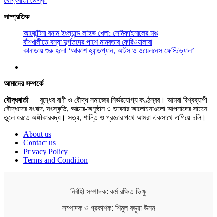
বৌদ্ধবার্তা ডেস্ক:
সাম্প্রতিক
আর্জেন্টিনা বনাম ইংল্যান্ড লাইভ খেলা: সেমিফাইনালের মঞ্চ
বাঁশখালীতে বন্যা দুর্গতদের পাশে মানবতার ফেরিওয়ালারা
কানাডায় শুরু হলো ‘আকাশ হ্যান্ডপ্যান, আর্টস ও ওয়েলনেস ফেস্টিভ্যাল’
আমাদের সম্পর্কে
বৌদ্ধবার্তা
— বুদ্ধের বাণী ও বৌদ্ধ সমাজের নির্ভরযোগ্য কণ্ঠস্বর। আমরা বিশ্বব্যাপী
বৌদ্ধদের সংবাদ, সংস্কৃতি, আচার-অনুষ্ঠান ও ভাবনার আলোচনাগুলো আপনাদের সামনে
তুলে ধরতে অঙ্গীকারবদ্ধ। সত্য, শান্তি ও প্রজ্ঞার পথে আমরা একসাথে এগিয়ে চলি।
About us
Contact us
Privacy Policy
Terms and Condition
নির্বাহী সম্পাদক: কর্ম রক্ষিত ভিক্ষু
সম্পাদক ও প্রকাশক: শিমুল বড়ুয়া উনন