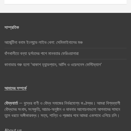
সাম্প্রতিক
আর্জেন্টিনা বনাম ইংল্যান্ড লাইভ খেলা: সেমিফাইনালের মঞ্চ
বাঁশখালীতে বন্যা দুর্গতদের পাশে মানবতার ফেরিওয়ালারা
কানাডায় শুরু হলো ‘আকাশ হ্যান্ডপ্যান, আর্টস ও ওয়েলনেস ফেস্টিভ্যাল’
আমাদের সম্পর্কে
বৌদ্ধবার্তা
— বুদ্ধের বাণী ও বৌদ্ধ সমাজের নির্ভরযোগ্য কণ্ঠস্বর। আমরা বিশ্বব্যাপী
বৌদ্ধদের সংবাদ, সংস্কৃতি, আচার-অনুষ্ঠান ও ভাবনার আলোচনাগুলো আপনাদের সামনে
তুলে ধরতে অঙ্গীকারবদ্ধ। সত্য, শান্তি ও প্রজ্ঞার পথে আমরা একসাথে এগিয়ে চলি।
About us