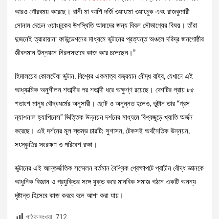
আরও গৌরবময় করেছে। রানী মা আশি দর্জি ওয়াংমো ওয়াংচুক এবং রাজকুমারী
সোনাম দেচেন ওয়াংচুকের উপস্থিতি আমাদের জন্য বিরল সৌভাগ্যের বিষয়। তাঁরা
দুজনেই ত্রারায়ানা ফাউন্ডেশনের মাধ্যমে ভুটানের প্রত্যন্ত অঞ্চলে দরিদ্র জনগোষ্ঠীর
জীবনমান উন্নয়নে নিরলসভাবে কাজ করে চলেছেন।”
হিমালয়ের কোলঘেঁষা ভুটান, বিশ্বের একমাত্র বজ্রযান বৌদ্ধ রাষ্ট্র, যেখানে এই
আধ্যাত্মিক অনুশীলন শতাব্দীর পর শতাব্দী ধরে অক্ষুণ্ণ রয়েছে। দেশটির প্রায় ৮৫
শতাংশ মানুষ বৌদ্ধধর্মের অনুসারী। ছোট ও অনুন্নত হলেও, ভুটান তার “গ্রস
ন্যাশনাল হ্যাপিনেস” ভিত্তিক উন্নয়ন দর্শনের মাধ্যমে বিশ্বজুড়ে খ্যাতি অর্জন
করেছে। এই দর্শনের মূল স্তম্ভ চারটি: সুশাসন, টেকসই অর্থনৈতিক উন্নয়ন,
সংস্কৃতির সংরক্ষণ ও পরিবেশ রক্ষা।
ভুটানের এই আন্তর্জাতিক সম্মেলন বর্তমান বৈশ্বিক প্রেক্ষাপটে প্রাচীন বৌদ্ধ জ্ঞানকে
আধুনিক বিজ্ঞান ও প্রযুক্তির সঙ্গে যুক্ত করে মানবিক সমাজ গঠনে একটি অনন্য
দৃষ্টান্ত হিসেবে কাজ করবে বলে আশা করা যায়।
পাঠক সংখ্যা:
712