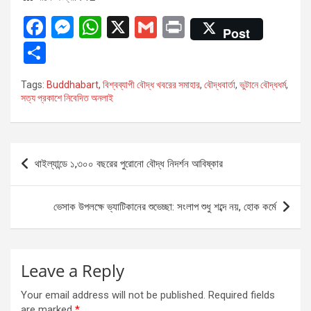
F
M
W
X
G
Pr
Post
a
es
h
m
in
S
ce
se
at
ail
t
h
Tags:
Buddhabart
,
বিশ্বব্যাপী বৌদ্ধ খবরের সমাহার
,
বৌদ্ধবার্তা
,
ভুটানে বৌদ্ধধর্ম
,
b
n
s
ar
সত্য প্রকাশে নিবেদিত অনলাই
o
g
A
e
o
er
p
Post
k
p
থাইল্যান্ডে ১,৩০০ বছরের পুরোনো বৌদ্ধ নিদর্শন আবিষ্কার
navigation
ভেসাক উপলক্ষে ভ্যাটিকানের শুভেচ্ছা: সংলাপ শুধু শব্দে নয়, হোক কর্মে
Leave a Reply
Your email address will not be published.
Required fields
are marked
*