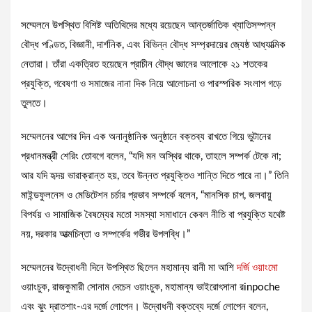
সম্মেলনে উপস্থিত বিশিষ্ট অতিথিদের মধ্যে রয়েছেন আন্তর্জাতিক খ্যাতিসম্পন্ন
বৌদ্ধ পণ্ডিত, বিজ্ঞানী, দার্শনিক, এবং বিভিন্ন বৌদ্ধ সম্প্রদায়ের জ্যেষ্ঠ আধ্যাত্মিক
নেতারা। তাঁরা একত্রিত হয়েছেন প্রাচীন বৌদ্ধ জ্ঞানের আলোকে ২১ শতকের
প্রযুক্তি, গবেষণা ও সমাজের নানা দিক নিয়ে আলোচনা ও পারস্পরিক সংলাপ গড়ে
তুলতে।
সম্মেলনের আগের দিন এক অনানুষ্ঠানিক অনুষ্ঠানে বক্তব্য রাখতে গিয়ে ভুটানের
প্রধানমন্ত্রী শেরিং তোবগে বলেন, “যদি মন অস্থির থাকে, তাহলে সম্পর্ক টেকে না;
আর যদি হৃদয় ভারাক্রান্ত হয়, তবে উন্নত প্রযুক্তিও শান্তি দিতে পারে না।” তিনি
মাইন্ডফুলনেস ও মেডিটেশন চর্চার প্রভাব সম্পর্কে বলেন, “মানসিক চাপ, জলবায়ু
বিপর্যয় ও সামাজিক বৈষম্যের মতো সমস্যা সমাধানে কেবল নীতি বা প্রযুক্তি যথেষ্ট
নয়, দরকার আত্মচিন্তা ও সম্পর্কের গভীর উপলব্ধি।”
সম্মেলনের উদ্বোধনী দিনে উপস্থিত ছিলেন মহামান্য রানী মা আশি
দর্জি ওয়াংমো
ওয়াংচুক, রাজকুমারী সোনাম দেচেন ওয়াংচুক, মহামান্য ভাইরোৎসানা রinpoche
এবং ঝুং দ্রাতশাং-এর দর্জে লোপেন। উদ্বোধনী বক্তব্যে দর্জে লোপেন বলেন,