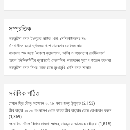
সম্প্রতিক
আর্জেন্টিনা বনাম ইংল্যান্ড লাইভ খেলা: সেমিফাইনালের মঞ্চ
বাঁশখালীতে বন্যা দুর্গতদের পাশে মানবতার ফেরিওয়ালারা
কানাডায় শুরু হলো ‘আকাশ হ্যান্ডপ্যান, আর্টস ও ওয়েলনেস ফেস্টিভ্যাল’
ইয়েল ইউনিভার্সিটির ক্লাইমেট ফেলোশিপ: আবেদনের সুযোগ পাচ্ছেন তরুণরা
আর্জেন্টিনা বনাম মিশর: আজ রাতে মুখোমুখি: মেসি বনাম সালাহ
সর্বাধিক পঠিত
স্পেনে ফ্রি বৌদ্ধ সম্মেলন ২০২৬: সবার জন্য উন্মুক্ত
(2,153)
তীর্থ যাত্রা ২০২৬: বাংলাদেশ থেকে ভারত তীর্থ যাত্রায় যেতে যোগাযোগ করুন
(1,859)
ফ্লোরিডা বৌদ্ধ বিহারে হামলা: আগুন, ভাঙচুর ও আতঙ্কে বৌদ্ধরা
(1,815)