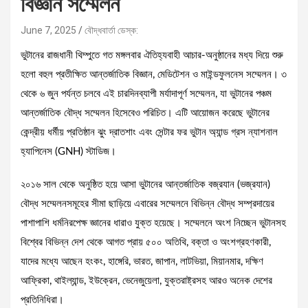
বিজ্ঞান সম্মেলন
June 7, 2025
বৌদ্ধবার্তা ডেস্ক:
ভুটানের রাজধানী থিম্পুতে গত মঙ্গলবার ঐতিহ্যবাহী আচার-অনুষ্ঠানের মধ্য দিয়ে শুরু
হলো বহুল প্রতীক্ষিত আন্তর্জাতিক বিজ্ঞান, মেডিটেশন ও মাইন্ডফুলনেস সম্মেলন। ৩
থেকে ৬ জুন পর্যন্ত চলবে এই চারদিনব্যাপী মর্যাদাপূর্ণ সম্মেলন, যা ভুটানের পঞ্চম
আন্তর্জাতিক বৌদ্ধ সম্মেলন হিসেবেও পরিচিত। এটি আয়োজন করেছে ভুটানের
কেন্দ্রীয় ধর্মীয় প্রতিষ্ঠান ঝুং দ্রাতশাং এবং সেন্টার ফর ভুটান অ্যান্ড গ্রস ন্যাশনাল
হ্যাপিনেস (GNH) স্টাডিজ।
২০১৬ সাল থেকে অনুষ্ঠিত হয়ে আসা ভুটানের আন্তর্জাতিক বজ্রযান (ভজ্রযান)
বৌদ্ধ সম্মেলনসমূহের সীমা ছাড়িয়ে এবারের সম্মেলনে বিভিন্ন বৌদ্ধ সম্প্রদায়ের
পাশাপাশি ধর্মনিরপেক্ষ জ্ঞানের ধারাও যুক্ত হয়েছে। সম্মেলনে অংশ নিচ্ছেন ভুটানসহ
বিশ্বের বিভিন্ন দেশ থেকে আগত প্রায় ৫০০ অতিথি, বক্তা ও অংশগ্রহণকারী,
যাদের মধ্যে আছেন হংকং, হাঙ্গেরি, ভারত, জাপান, লাটভিয়া, মিয়ানমার, দক্ষিণ
আফ্রিকা, থাইল্যান্ড, ইউক্রেন, ভেনেজুয়েলা, যুক্তরাষ্ট্রসহ আরও অনেক দেশের
প্রতিনিধিরা।