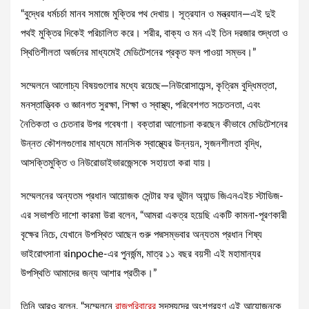
“বুদ্ধের ধর্মচর্চা মানব সমাজে মুক্তির পথ দেখায়। সূত্রযান ও মন্ত্রযান—এই দুই
পথই মুক্তির দিকেই পরিচালিত করে। শরীর, বাক্য ও মন এই তিন দরজার শুদ্ধতা ও
স্থিতিশীলতা অর্জনের মাধ্যমেই মেডিটেশনের প্রকৃত ফল পাওয়া সম্ভব।”
সম্মেলনে আলোচ্য বিষয়গুলোর মধ্যে রয়েছে—নিউরোসায়েন্স, কৃত্রিম বুদ্ধিমত্তা,
মনস্তাত্ত্বিক ও জ্ঞানগত সুরক্ষা, শিক্ষা ও স্বাস্থ্য, পরিবেশগত সচেতনতা, এবং
নৈতিকতা ও চেতনার উপর গবেষণা। বক্তারা আলোচনা করছেন কীভাবে মেডিটেশনের
উন্নত কৌশলগুলোর মাধ্যমে মানসিক স্বাস্থ্যের উন্নয়ন, সৃজনশীলতা বৃদ্ধি,
আসক্তিমুক্তি ও নিউরোডাইভারজেন্সকে সহায়তা করা যায়।
সম্মেলনের অন্যতম প্রধান আয়োজক সেন্টার ফর ভুটান অ্যান্ড জিএনএইচ স্টাডিজ-
এর সভাপতি দাশো কারমা উরা বলেন, “আমরা একত্র হয়েছি একটি কামনা-পূরণকারী
বৃক্ষের নিচে, যেখানে উপস্থিত আছেন গুরু পদ্মসম্ভবার অন্যতম প্রধান শিষ্য
ভাইরোৎসানা রinpoche-এর পুনর্জন্ম, মাত্র ১১ বছর বয়সী এই মহামান্যর
উপস্থিতি আমাদের জন্য আশার প্রতীক।”
তিনি আরও বলেন, “সম্মেলনে
রাজপরিবারের
সদস্যদের অংশগ্রহণ এই আয়োজনকে