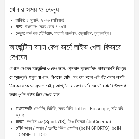
খেলার সময় ও ভেন্যু
তারিখ:
৪ জুলাই, ২০২৬ (শনিবার)
সময়:
বাংলাদেশ সময় ভোর ৪:০০টা
ভেন্যু:
হার্ড রক স্টেডিয়াম, মায়ামি গার্ডেনস, ফ্লোরিডা, যুক্তরাষ্ট্র।
আর্জেন্টিনা বনাম কেপ ভার্দে লাইভ খেলা কিভাবে
দেখবেন
যেখানে দেখবেন আর্জেন্টিনা ও কেপ ভার্দে: গ্লোবাল ব্রডকাস্টিং গাইডআপনি বিশ্বের
যে প্রান্তেই থাকুন না কেন, লিওনেল মেসি এবং তার দলের এই বাঁচা-মরার লড়াই
মিস করার কোনো সুযোগ নেই। আর্জেন্টিনা ও কেপ ভার্দের ম্যাচটি সরাসরি উপভোগ
করার পূর্ণাঙ্গ গাইড নিচে দেওয়া হলো:
বাংলাদেশটি:
স্পোর্টস, বিটিভি, সময় টিভি Toffee, Bioscope, মাই রবি
অ্যাপ
ভারত:
স্পোর্টস ১৮ (Sports18), জিও সিনেমা (JioCinema)
সৌদি আরব / ওমান / দুবাই:
বিইন স্পোর্টস (beIN SPORTS), beIN
CONNECT, TOD