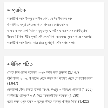
সম্প্রতিক
আর্জেন্টিনা বনাম ইংল্যান্ড লাইভ খেলা: সেমিফাইনালের মঞ্চ
বাঁশখালীতে বন্যা দুর্গতদের পাশে মানবতার ফেরিওয়ালারা
কানাডায় শুরু হলো ‘আকাশ হ্যান্ডপ্যান, আর্টস ও ওয়েলনেস ফেস্টিভ্যাল’
ইয়েল ইউনিভার্সিটির ক্লাইমেট ফেলোশিপ: আবেদনের সুযোগ পাচ্ছেন তরুণরা
আর্জেন্টিনা বনাম মিশর: আজ রাতে মুখোমুখি: মেসি বনাম সালাহ
সর্বাধিক পঠিত
স্পেনে ফ্রি বৌদ্ধ সম্মেলন ২০২৬: সবার জন্য উন্মুক্ত
(2,147)
তীর্থ যাত্রা ২০২৬: বাংলাদেশ থেকে ভারত তীর্থ যাত্রায় যেতে যোগাযোগ করুন
(1,847)
ফ্লোরিডা বৌদ্ধ বিহারে হামলা: আগুন, ভাঙচুর ও আতঙ্কে বৌদ্ধরা
(1,805)
অস্ট্রিয়ায় বৌদ্ধধর্ম ও AI নিয়ে আন্তর্জাতিক সম্মেলন
(1,530)
ধর্মের জন্য প্রেম ত্যাগ – বুদ্ধের জীবনে অনন্ত শান্তির শিক্ষা
(1,422)