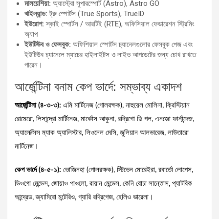
মালয়েশিয়া:
অ্যাস্ট্রো সুপারস্পোর্ট (Astro), Astro GO
থাইল্যান্ড:
ট্রু স্পোর্টস (True Sports), TrueID
ইউরোপ:
স্কাই স্পোর্টস / আরটিই (RTE), অফিসিয়াল ফেডারেশন স্ট্রিমিং
অ্যাপ
ইউটিউব ও ফেসবুক:
অফিশিয়াল স্পোর্টস চ্যানেলগুলোর ফেসবুক পেজ এবং
ইউটিউব চ্যানেলে ম্যাচের হাইলাইটস ও লাইভ আপডেটের জন্য চোখ রাখতে
পারেন।
আর্জেন্টিনা বনাম কেপ ভার্দে: সম্ভাব্য একাদশ
আর্জেন্টিনা (৪-৩-৩):
এমি মার্টিনেজ (গোলরক্ষক), নাহুয়েল মোলিনা, ক্রিস্টিয়ান
রোমেরো, লিসান্দ্রো মার্টিনেজ, মার্কোস আকুনা, রদ্রিগো ডি পল, এনজো ফার্নান্দেজ,
অ্যালেক্সিস ম্যাক অ্যালিস্টার, লিওনেল মেসি, জুলিয়ান আলভারেজ, লাউতারো
মার্টিনেজ।
কেপ ভার্দে (৪-৫-১):
ভোজিনহা (গোলরক্ষক), স্টিভেন মোরেইরা, রবার্তো লোপেস,
ডিওগো মেন্ডেস, জোয়াও পাওলো, রায়ান মেন্ডেস, কেনি রোচা সান্তোস, প্যাটরিক
আন্দ্রেড, জ্যামিরো মন্টেরিও, গ্যারি রদ্রিগেজ, হেলিও ভারেলা।