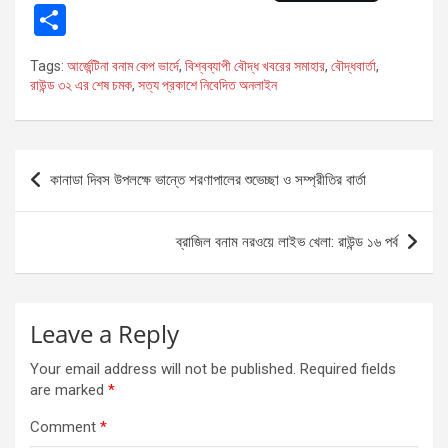
a
es
h
m
in
চমক
S
ce
se
at
ail
t
h
Tags:
আর্জেন্টিনা বনাম কেপ ভার্দে
,
বিশ্বব্যাপী বৌদ্ধ খবরের সমাহার
,
বৌদ্ধবার্তা
,
b
n
s
ar
রাউন্ড ৩২ এর শেষ চমক
,
সত্য প্রকাশে নিবেদিত অনলাইন
o
g
A
e
o
er
p
Post
k
p
কানাডা দিবস উপলক্ষে ভান্তে শরণাপালের শুভেচ্ছা ও সম্প্রীতির বার্তা
navigation
ব্রাজিল বনাম নরওয়ে লাইভ খেলা: রাউন্ড ১৬ পর্ব
Leave a Reply
Your email address will not be published.
Required fields
are marked
*
Comment
*