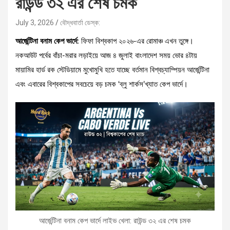
রাউন্ড ৩২ এর শেষ চমক
July 3, 2026
বৌদ্ধবার্তা ডেস্ক:
আর্জেন্টিনা বনাম কেপ ভার্দে
: ফিফা বিশ্বকাপ ২০২৬-এর রোমাঞ্চ এখন তুঙ্গে।
নকআউট পর্বের বাঁচা-মরার লড়াইয়ে আজ ৪ জুলাই বাংলাদেশ সময় ভোর ৪টায়
মায়ামির হার্ড রক স্টেডিয়ামে মুখোমুখি হতে যাচ্ছে বর্তমান বিশ্বচ্যাম্পিয়ন আর্জেন্টিনা
এবং এবারের বিশ্বকাপের সবচেয়ে বড় চমক ‘ব্লু শার্কস’খ্যাত কেপ ভার্দে।
আর্জেন্টিনা বনাম কেপ ভার্দে লাইভ খেলা: রাউন্ড ৩২ এর শেষ চমক