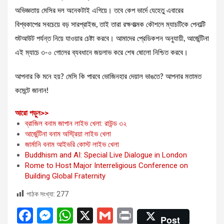
অভিজ্ঞতায় মেসির দল অনেকটাই এগিয়ে। তবে কেপ ভার্দে যেহেতু এবারের
বিশ্বকাপের সবচেয়ে বড় সারপ্রাইজ, তাই তারা রক্ষণাত্মক কৌশলে ম্যাচটিকে পেনাল্টি
শুটআউট পর্যন্ত নিয়ে যাওয়ার চেষ্টা করবে। আমাদের প্রেডিকশন অনুযায়ী, আর্জেন্টিনা
এই ম্যাচে ৩-০ গোলের ব্যবধানে জয়লাভ করে শেষ ষোলো নিশ্চিত করবে।
আপনার কি মনে হয়? মেসি কি পারবে ভোজিনহার দেয়াল ভাঙতে? আপনার মতামত
কমেন্টে জানান!
:
আরো পড়ুন>>
আর্জেন্টিনা
ব্রাজিল বনাম জাপান লাইভ খেলা: রাউন্ড ৩২
বনাম
আর্জেন্টিনা বনাম অস্ট্রিয়া লাইভ খেলা
কেপ
জার্মানি বনাম আইভরি কোস্ট লাইভ খেলা
ভার্দে
Buddhism and AI: Special Live Dialogue in London
লাইভ
Rome to Host Major Interreligious Conference on
খেলা:
Building Global Fraternity
রাউন্ড
পাঠক সংখ্যা:
277
৩২
এর
F
M
W
X
G
Pr
শেষ
Post