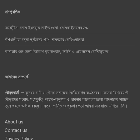
সাম্প্রতিক
আর্জেন্টিনা বনাম ইংল্যান্ড লাইভ খেলা: সেমিফাইনালের মঞ্চ
বাঁশখালীতে বন্যা দুর্গতদের পাশে মানবতার ফেরিওয়ালারা
কানাডায় শুরু হলো ‘আকাশ হ্যান্ডপ্যান, আর্টস ও ওয়েলনেস ফেস্টিভ্যাল’
আমাদের সম্পর্কে
বৌদ্ধবার্তা
— বুদ্ধের বাণী ও বৌদ্ধ সমাজের নির্ভরযোগ্য কণ্ঠস্বর। আমরা বিশ্বব্যাপী
বৌদ্ধদের সংবাদ, সংস্কৃতি, আচার-অনুষ্ঠান ও ভাবনার আলোচনাগুলো আপনাদের সামনে
তুলে ধরতে অঙ্গীকারবদ্ধ। সত্য, শান্তি ও প্রজ্ঞার পথে আমরা একসাথে এগিয়ে চলি।
About us
Contact us
Privacy Policy