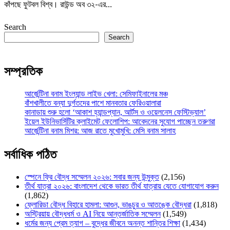
কাঁপছে ফুটবল বিশ্ব। রাউন্ড অব ৩২-এর…
Search
Search
সম্প্রতিক
আর্জেন্টিনা বনাম ইংল্যান্ড লাইভ খেলা: সেমিফাইনালের মঞ্চ
বাঁশখালীতে বন্যা দুর্গতদের পাশে মানবতার ফেরিওয়ালারা
কানাডায় শুরু হলো ‘আকাশ হ্যান্ডপ্যান, আর্টস ও ওয়েলনেস ফেস্টিভ্যাল’
ইয়েল ইউনিভার্সিটির ক্লাইমেট ফেলোশিপ: আবেদনের সুযোগ পাচ্ছেন তরুণরা
আর্জেন্টিনা বনাম মিশর: আজ রাতে মুখোমুখি: মেসি বনাম সালাহ
সর্বাধিক পঠিত
স্পেনে ফ্রি বৌদ্ধ সম্মেলন ২০২৬: সবার জন্য উন্মুক্ত
(2,156)
তীর্থ যাত্রা ২০২৬: বাংলাদেশ থেকে ভারত তীর্থ যাত্রায় যেতে যোগাযোগ করুন
(1,862)
ফ্লোরিডা বৌদ্ধ বিহারে হামলা: আগুন, ভাঙচুর ও আতঙ্কে বৌদ্ধরা
(1,818)
অস্ট্রিয়ায় বৌদ্ধধর্ম ও AI নিয়ে আন্তর্জাতিক সম্মেলন
(1,549)
ধর্মের জন্য প্রেম ত্যাগ – বুদ্ধের জীবনে অনন্ত শান্তির শিক্ষা
(1,434)