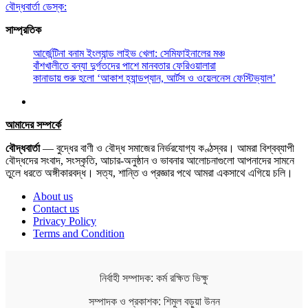
বৌদ্ধবার্তা ডেস্ক:
সাম্প্রতিক
আর্জেন্টিনা বনাম ইংল্যান্ড লাইভ খেলা: সেমিফাইনালের মঞ্চ
বাঁশখালীতে বন্যা দুর্গতদের পাশে মানবতার ফেরিওয়ালারা
কানাডায় শুরু হলো ‘আকাশ হ্যান্ডপ্যান, আর্টস ও ওয়েলনেস ফেস্টিভ্যাল’
আমাদের সম্পর্কে
বৌদ্ধবার্তা
— বুদ্ধের বাণী ও বৌদ্ধ সমাজের নির্ভরযোগ্য কণ্ঠস্বর। আমরা বিশ্বব্যাপী
বৌদ্ধদের সংবাদ, সংস্কৃতি, আচার-অনুষ্ঠান ও ভাবনার আলোচনাগুলো আপনাদের সামনে
তুলে ধরতে অঙ্গীকারবদ্ধ। সত্য, শান্তি ও প্রজ্ঞার পথে আমরা একসাথে এগিয়ে চলি।
About us
Contact us
Privacy Policy
Terms and Condition
নির্বাহী সম্পাদক: কর্ম রক্ষিত ভিক্ষু
সম্পাদক ও প্রকাশক: শিমুল বড়ুয়া উনন