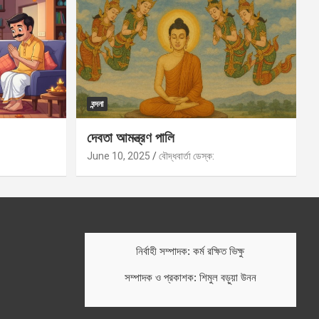
বন্দনা
দেবতা আমন্ত্রণ পালি
June 10, 2025
বৌদ্ধবার্তা ডেস্ক:
নির্বাহী সম্পাদক: কর্ম রক্ষিত ভিক্ষু
সম্পাদক ও প্রকাশক: শিমুল বড়ুয়া উনন