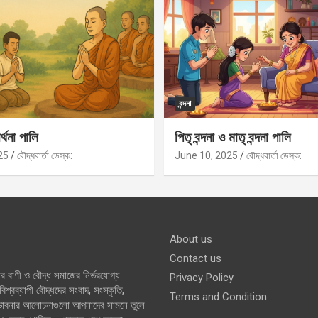
বন্দনা
র্থনা পালি
পিতৃ বন্দনা ও মাতৃ বন্দনা পালি
25
বৌদ্ধবার্তা ডেস্ক:
June 10, 2025
বৌদ্ধবার্তা ডেস্ক:
About us
Contact us
র বাণী ও বৌদ্ধ সমাজের নির্ভরযোগ্য
Privacy Policy
শ্বব্যাপী বৌদ্ধদের সংবাদ, সংস্কৃতি,
Terms and Condition
 ভাবনার আলোচনাগুলো আপনাদের সামনে তুলে