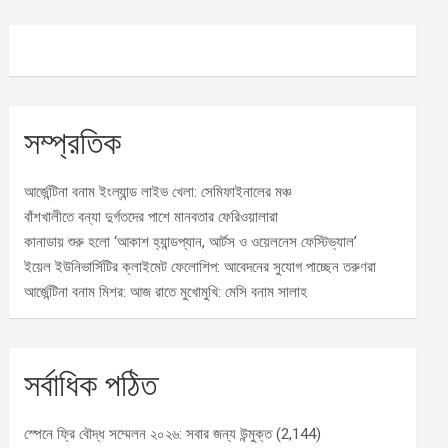
সম্প্রতিক
আর্জেন্টিনা বনাম ইংল্যান্ড লাইভ খেলা: সেমিফাইনালের মঞ্চ
বাঁশখালীতে বন্যা দুর্গতদের পাশে মানবতার ফেরিওয়ালারা
কানাডায় শুরু হলো ‘আকাশ হ্যান্ডপ্যান, আর্টস ও ওয়েলনেস ফেস্টিভ্যাল’
ইয়েল ইউনিভার্সিটির ক্লাইমেট ফেলোশিপ: আবেদনের সুযোগ পাচ্ছেন তরুণরা
আর্জেন্টিনা বনাম মিশর: আজ রাতে মুখোমুখি: মেসি বনাম সালাহ
সর্বাধিক পঠিত
স্পেনে ফ্রি বৌদ্ধ সম্মেলন ২০২৬: সবার জন্য উন্মুক্ত
(2,144)