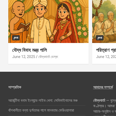
বন্দনা
বন্দনা
বৌদ্ধ বিবাহ মন্ত্র পালি
পরিত্রাণ প্রা
June 12, 2025
বৌদ্ধবার্তা ডেস্ক:
June 12, 20
সাম্প্রতিক
আমাদের সম্পর্কে
আর্জেন্টিনা বনাম ইংল্যান্ড লাইভ খেলা: সেমিফাইনালের মঞ্চ
বৌদ্ধবার্তা
— বুদ্ধে
কণ্ঠস্বর। আমরা বি
বাঁশখালীতে বন্যা দুর্গতদের পাশে মানবতার ফেরিওয়ালারা
আচার-অনুষ্ঠান ও