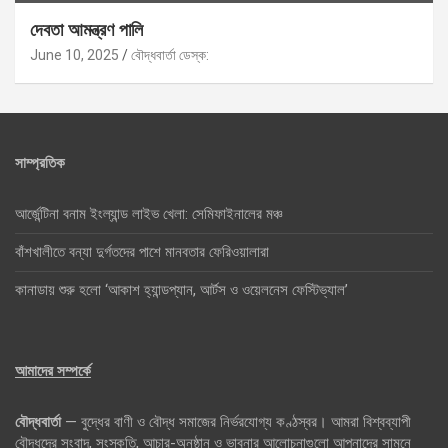
দেবতা আমন্ত্রণ পালি
June 10, 2025
বৌদ্ধবার্তা ডেস্ক:
সাম্প্রতিক
আর্জেন্টিনা বনাম ইংল্যান্ড লাইভ খেলা: সেমিফাইনালের মঞ্চ
বাঁশখালীতে বন্যা দুর্গতদের পাশে মানবতার ফেরিওয়ালারা
কানাডায় শুরু হলো ‘আকাশ হ্যান্ডপ্যান, আর্টস ও ওয়েলনেস ফেস্টিভ্যাল’
আমাদের সম্পর্কে
বৌদ্ধবার্তা
— বুদ্ধের বাণী ও বৌদ্ধ সমাজের নির্ভরযোগ্য কণ্ঠস্বর। আমরা বিশ্বব্যাপী
বৌদ্ধদের সংবাদ, সংস্কৃতি, আচার-অনুষ্ঠান ও ভাবনার আলোচনাগুলো আপনাদের সামনে