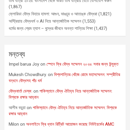
তীর্থ যাত্রা ২০২৬: বাংলাদেশ থেকে ভারত তীর্থ যাত্রায় যেতে যোগাযোগ করুন
(1,867)
ফ্লোরিডা বৌদ্ধ বিহারে হামলা: আগুন, ভাঙচুর ও আতঙ্কে বৌদ্ধরা
(1,821)
অস্ট্রিয়ায় বৌদ্ধধর্ম ও AI নিয়ে আন্তর্জাতিক সম্মেলন
(1,553)
ধর্মের জন্য প্রেম ত্যাগ – বুদ্ধের জীবনে অনন্ত শান্তির শিক্ষা
(1,437)
মন্তব্য
Impel barua Joy
on
স্পেনে ফ্রি বৌদ্ধ সম্মেলন ২০২৬: সবার জন্য উন্মুক্ত
Mukesh Chowdhury.
on
বিশ্বশান্তির খোঁজে রোমে মহাসম্মেলন: সম্প্রীতির
বন্ধনে বৌদ্ধসহ পাঁচ ধর্ম
বৌদ্ধবার্তা ডেস্ক:
on
পাকিস্তানে বৌদ্ধ ঐতিহ্য নিয়ে আন্তর্জাতিক সম্মেলন:
বিশ্বকে রক্ষার আহ্বান
আশীষ বড়ুয়া
on
পাকিস্তানে বৌদ্ধ ঐতিহ্য নিয়ে আন্তর্জাতিক সম্মেলন: বিশ্বকে
রক্ষার আহ্বান
Milon
on
অনলাইনে ফ্রি ধ্যান রিট্রিট আয়োজন করেছে নিউইয়র্কের AMC