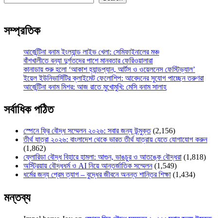
সম্প্রতিক
আর্জেন্টিনা বনাম ইংল্যান্ড লাইভ খেলা: সেমিফাইনালের মঞ্চ
বাঁশখালীতে বন্যা দুর্গতদের পাশে মানবতার ফেরিওয়ালারা
কানাডায় শুরু হলো ‘আকাশ হ্যান্ডপ্যান, আর্টস ও ওয়েলনেস ফেস্টিভ্যাল’
ইয়েল ইউনিভার্সিটির ক্লাইমেট ফেলোশিপ: আবেদনের সুযোগ পাচ্ছেন তরুণরা
আর্জেন্টিনা বনাম মিশর: আজ রাতে মুখোমুখি: মেসি বনাম সালাহ
সর্বাধিক পঠিত
স্পেনে ফ্রি বৌদ্ধ সম্মেলন ২০২৬: সবার জন্য উন্মুক্ত
(2,156)
তীর্থ যাত্রা ২০২৬: বাংলাদেশ থেকে ভারত তীর্থ যাত্রায় যেতে যোগাযোগ করুন
(1,862)
ফ্লোরিডা বৌদ্ধ বিহারে হামলা: আগুন, ভাঙচুর ও আতঙ্কে বৌদ্ধরা
(1,818)
অস্ট্রিয়ায় বৌদ্ধধর্ম ও AI নিয়ে আন্তর্জাতিক সম্মেলন
(1,549)
ধর্মের জন্য প্রেম ত্যাগ – বুদ্ধের জীবনে অনন্ত শান্তির শিক্ষা
(1,434)
মন্তব্য