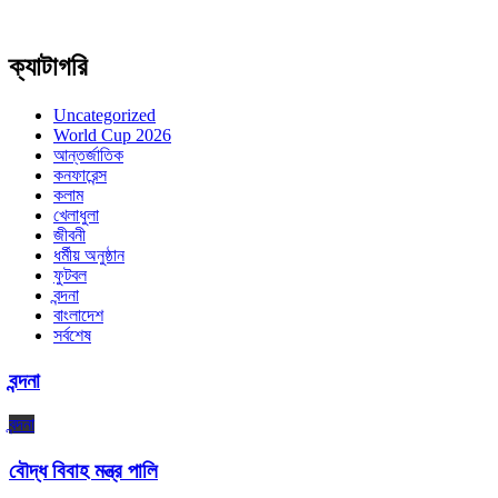
ক্যাটাগরি
Uncategorized
World Cup 2026
আন্তর্জাতিক
কনফারেন্স
কলাম
খেলাধুলা
জীবনী
ধর্মীয় অনুষ্ঠান
ফুটবল
বন্দনা
বাংলাদেশ
সর্বশেষ
বন্দনা
বন্দনা
বৌদ্ধ বিবাহ মন্ত্র পালি