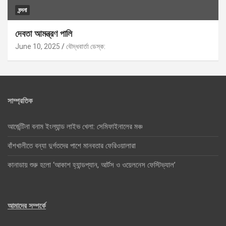
বন্দনা
দেবতা আমন্ত্রণ পালি
June 10, 2025
বৌদ্ধবার্তা ডেস্ক:
সাম্প্রতিক
আর্জেন্টিনা বনাম ইংল্যান্ড লাইভ খেলা: সেমিফাইনালের মঞ্চ
বাঁশখালীতে বন্যা দুর্গতদের পাশে মানবতার ফেরিওয়ালারা
কানাডায় শুরু হলো ‘আকাশ হ্যান্ডপ্যান, আর্টস ও ওয়েলনেস ফেস্টিভ্যাল’
আমাদের সম্পর্কে