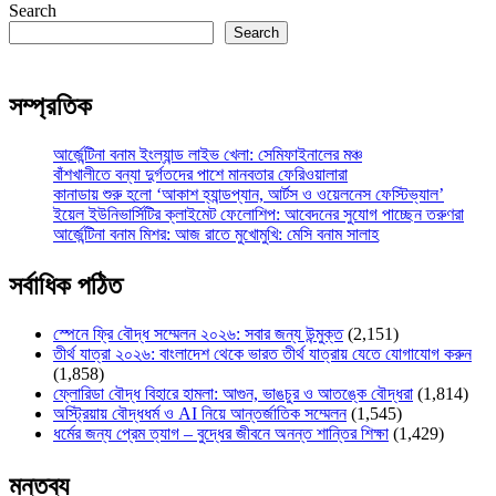
Search
Search
সম্প্রতিক
আর্জেন্টিনা বনাম ইংল্যান্ড লাইভ খেলা: সেমিফাইনালের মঞ্চ
বাঁশখালীতে বন্যা দুর্গতদের পাশে মানবতার ফেরিওয়ালারা
কানাডায় শুরু হলো ‘আকাশ হ্যান্ডপ্যান, আর্টস ও ওয়েলনেস ফেস্টিভ্যাল’
ইয়েল ইউনিভার্সিটির ক্লাইমেট ফেলোশিপ: আবেদনের সুযোগ পাচ্ছেন তরুণরা
আর্জেন্টিনা বনাম মিশর: আজ রাতে মুখোমুখি: মেসি বনাম সালাহ
সর্বাধিক পঠিত
স্পেনে ফ্রি বৌদ্ধ সম্মেলন ২০২৬: সবার জন্য উন্মুক্ত
(2,151)
তীর্থ যাত্রা ২০২৬: বাংলাদেশ থেকে ভারত তীর্থ যাত্রায় যেতে যোগাযোগ করুন
(1,858)
ফ্লোরিডা বৌদ্ধ বিহারে হামলা: আগুন, ভাঙচুর ও আতঙ্কে বৌদ্ধরা
(1,814)
অস্ট্রিয়ায় বৌদ্ধধর্ম ও AI নিয়ে আন্তর্জাতিক সম্মেলন
(1,545)
ধর্মের জন্য প্রেম ত্যাগ – বুদ্ধের জীবনে অনন্ত শান্তির শিক্ষা
(1,429)
মন্তব্য