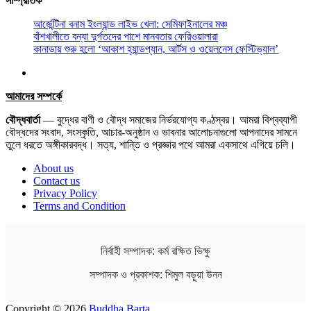
সাম্প্রতিক
আর্জেন্টিনা বনাম ইংল্যান্ড লাইভ খেলা: সেমিফাইনালের মঞ্চ
বাঁশখালীতে বন্যা দুর্গতদের পাশে মানবতার ফেরিওয়ালারা
কানাডায় শুরু হলো ‘আকাশ হ্যান্ডপ্যান, আর্টস ও ওয়েলনেস ফেস্টিভ্যাল’
আমাদের সম্পর্কে
বৌদ্ধবার্তা
— বুদ্ধের বাণী ও বৌদ্ধ সমাজের নির্ভরযোগ্য কণ্ঠস্বর। আমরা বিশ্বব্যাপী
বৌদ্ধদের সংবাদ, সংস্কৃতি, আচার-অনুষ্ঠান ও ভাবনার আলোচনাগুলো আপনাদের সামনে
তুলে ধরতে অঙ্গীকারবদ্ধ। সত্য, শান্তি ও প্রজ্ঞার পথে আমরা একসাথে এগিয়ে চলি।
About us
Contact us
Privacy Policy
Terms and Condition
নির্বাহী সম্পাদক: কর্ম রক্ষিত ভিক্ষু
সম্পাদক ও প্রকাশক: শিমুল বড়ুয়া উনন
Copyright © 2026
Buddha Barta